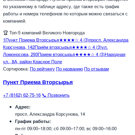
по указанному в таблице адресу, где также есть график
работы и номера телефонов по которым можно связаться с
компанией.
🏆
Топ-5 компаний Великого Новгорода
1
Пункт Приема Вторсырья
★★★★☆
4
(3)
просп. Александра
Корсунова, 14
2
Приём вторсырья
★★★★☆
4
(3)
ул.
Ломоносова, 29
3
Прием вторсырья
★★★★☆
4
(3)
Народная
ул., 8А, район Красное Поле
Сортировка:
По рейтингу
По названию
По отзывам
Пункт Приема Вторсырья
+7 (8162) 62-75-16
📞 Позвонить
Адрес:
просп. Александра Корсунова, 14
График работы:
пн-пт 09:00–18:00; сб 09:00–17:00; вс 09:00–16:00