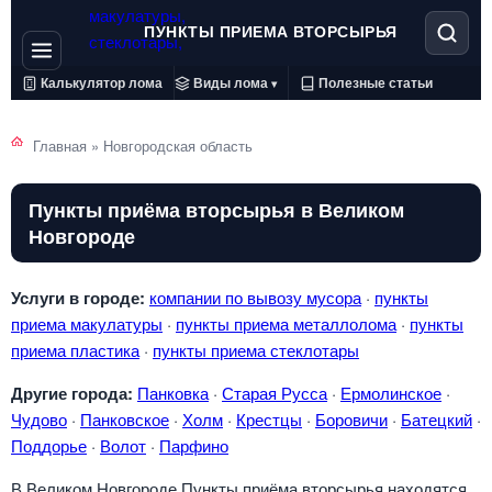
ПУНКТЫ ПРИЕМА ВТОРСЫРЬЯ
Калькулятор лома
Виды лома
Полезные статьи
▾
Главная
»
Новгородская область
Пункты приёма вторсырья в Великом
Новгороде
Услуги в городе:
компании по вывозу мусора
·
пункты
приема макулатуры
·
пункты приема металлолома
·
пункты
приема пластика
·
пункты приема стеклотары
Другие города:
Панковка
·
Старая Русса
·
Ермолинское
·
Чудово
·
Панковское
·
Холм
·
Крестцы
·
Боровичи
·
Батецкий
·
Поддорье
·
Волот
·
Парфино
В Великом Новгороде Пункты приёма вторсырья находятся