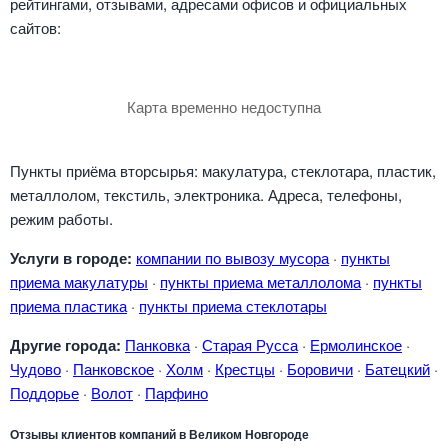
рейтингами, отзывами, адресами офисов и официальных
сайтов:
Карта временно недоступна
Пункты приёма вторсырья: макулатура, стеклотара, пластик,
металлолом, текстиль, электроника. Адреса, телефоны,
режим работы.
Услуги в городе:
компании по вывозу мусора
·
пункты
приема макулатуры
·
пункты приема металлолома
·
пункты
приема пластика
·
пункты приема стеклотары
Другие города:
Панковка
·
Старая Русса
·
Ермолинское
·
Чудово
·
Панковское
·
Холм
·
Крестцы
·
Боровичи
·
Батецкий
·
Поддорье
·
Волот
·
Парфино
Отзывы клиентов компаний в Великом Новгороде