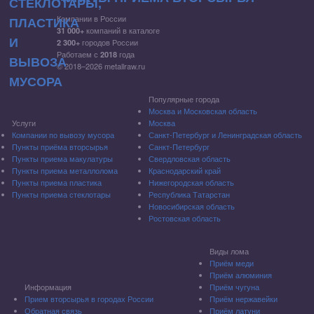
Компании в России
компаний в каталоге
31 000+
городов России
2 300+
Работаем с
года
2018
© 2018–2026 metallraw.ru
Популярные города
Москва и Московская область
Услуги
Москва
Компании по вывозу мусора
Санкт-Петербург и Ленинградская область
Пункты приёма вторсырья
Санкт-Петербург
Пункты приема макулатуры
Свердловская область
Пункты приема металлолома
Краснодарский край
Пункты приема пластика
Нижегородская область
Пункты приема стеклотары
Республика Татарстан
Новосибирская область
Ростовская область
Виды лома
Приём меди
Приём алюминия
Информация
Приём чугуна
Прием вторсырья в городах России
Приём нержавейки
Обратная связь
Приём латуни