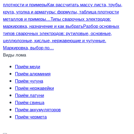
плотности и примеры
Как рассчитать массу листа, трубы,
круга, уголка и арматуры: формулы, таблица плотности
металлов и примеры…
Типы сварочных электродов:
маркировка, назначение и как выбрать
Разбор основных
типов сварочных электродов: рутиловые, основные,
целлюлозные, кислые, нержавеющие и чугунные.
Маркировка, выбор по…
Виды лома
Приём меди
Приём алюминия
Приём чугуна
Приём нержавейки
Приём латуни
Приём свинца
Приём аккумуляторов
Приём чермета