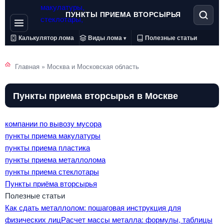
ПУНКТЫ ПРИЕМА ВТОРСЫРЬЯ
Калькулятор лома
Виды лома
Полезные статьи
▾
Главная
»
Москва и Московская область
Пункты приема вторсырья в Москве
компании по вывозу мусора
пункты приема макулатуры
пункты приема пластика
пункты приема металлолома
пункты приема стеклотары
Пункты приёма вторсырья
Полезные статьи
Как сдать металлолом: пошаговая инструкция для
физических лиц
Расчет массы металла: формулы, таблицы