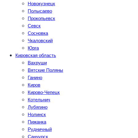
Новокузнецк
Полысаево
Прокопьевск
Севск
Сосновка
Чкаловский
Юрга
Кировская область
Вахруши
Вятские Поляны
Ганино
Киров
Кирово-Чепецк
Котельнич
Лубягино
Нолинск
Пижанка
Рудничный
Санчурск