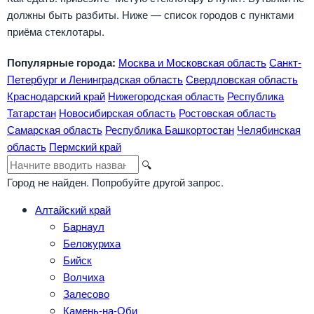
должны быть разбиты. Ниже — список городов с пунктами
приёма стеклотары.
Популярные города:
Москва и Московская область
Санкт-
Петербург и Ленинградская область
Свердловская область
Краснодарский край
Нижегородская область
Республика
Татарстан
Новосибирская область
Ростовская область
Самарская область
Республика Башкортостан
Челябинская
область
Пермский край
Поиск
🔍
города
Город не найден. Попробуйте другой запрос.
Алтайский край
Барнаул
Белокуриха
Бийск
Волчиха
Залесово
Камень-на-Оби