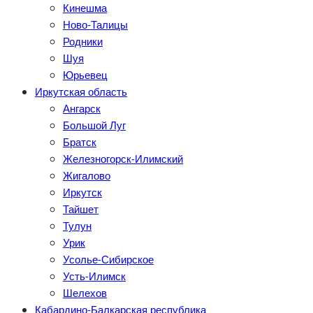
Кинешма
Ново-Талицы
Родники
Шуя
Юрьевец
Иркутская область
Ангарск
Большой Луг
Братск
Железногорск-Илимский
Жигалово
Иркутск
Тайшет
Тулун
Урик
Усолье-Сибирское
Усть-Илимск
Шелехов
Кабардино-Балкарская республика