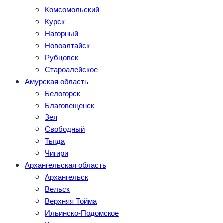
Комсомольский
Курск
Нагорный
Новоалтайск
Рубцовск
Староалейское
Амурская область
Белогорск
Благовещенск
Зея
Свободный
Тыгда
Чигири
Архангельская область
Архангельск
Вельск
Верхняя Тойма
Ильинско-Подомское