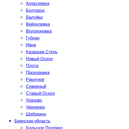
Алексеевка
Белгород
Валуйки
Вейделевка
Волоконовка
Губкин
Ивня
Казацкая Степь
Новый Оскол
Плота
Прохоровка
Ракитное
Северный
Старый Оскол
Уразово
Чернянка
Шебекино
Брянская область
Большое Полпино