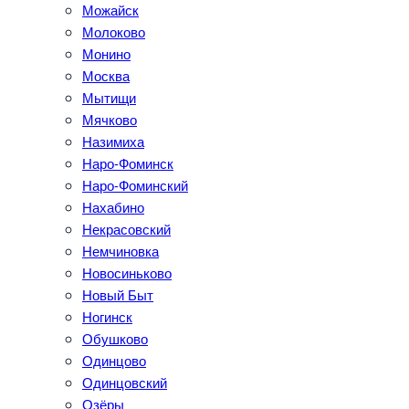
Можайск
Молоково
Монино
Москва
Мытищи
Мячково
Назимиха
Наро-Фоминск
Наро-Фоминский
Нахабино
Некрасовский
Немчиновка
Новосиньково
Новый Быт
Ногинск
Обушково
Одинцово
Одинцовский
Озёры