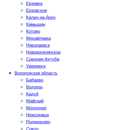
Ерзовка
Ерзовское
Калач-на-Дону
Камышин
Котово
Михайловка
Николаевск
Новорогачинское
Средняя Ахтуба
Урюпинск
Вологодская область
Бабаево
Вологда
Кадуй
Майский
Молочное
Нюксеница
Родионцево
Сокол