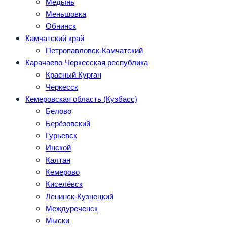
Медынь
Меньшовка
Обнинск
Камчатский край
Петропавловск-Камчатский
Карачаево-Черкесская республика
Красный Курган
Черкесск
Кемеровская область (Кузбасс)
Белово
Берёзовский
Гурьевск
Инской
Калтан
Кемерово
Киселёвск
Ленинск-Кузнецкий
Междуреченск
Мыски