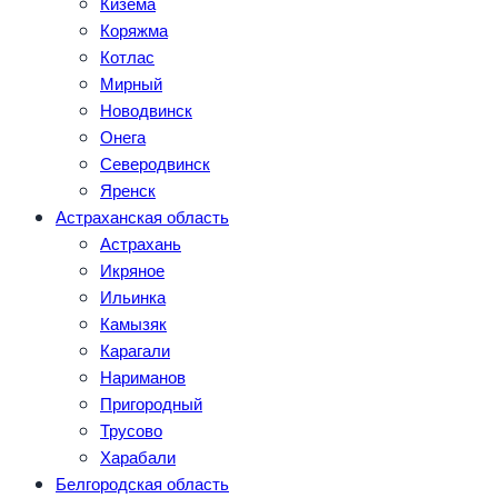
Кизема
Коряжма
Котлас
Мирный
Новодвинск
Онега
Северодвинск
Яренск
Астраханская область
Астрахань
Икряное
Ильинка
Камызяк
Карагали
Нариманов
Пригородный
Трусово
Харабали
Белгородская область