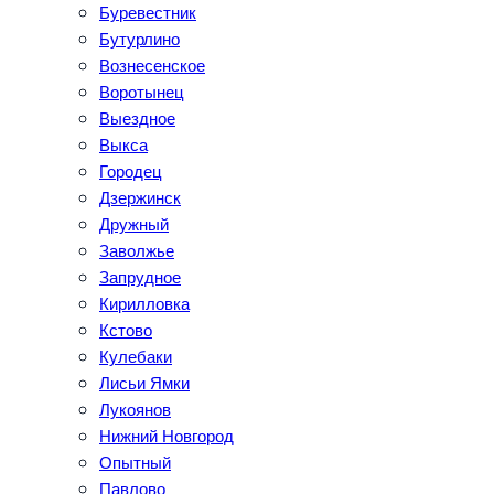
Буревестник
Бутурлино
Вознесенское
Воротынец
Выездное
Выкса
Городец
Дзержинск
Дружный
Заволжье
Запрудное
Кирилловка
Кстово
Кулебаки
Лисьи Ямки
Лукоянов
Нижний Новгород
Опытный
Павлово