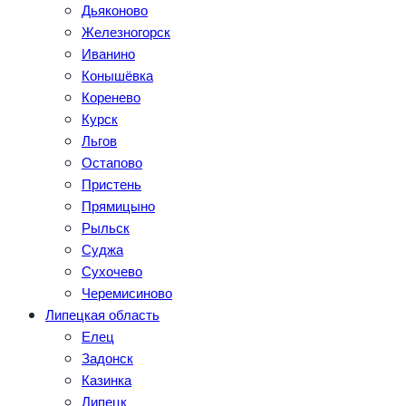
Дьяконово
Железногорск
Иванино
Конышёвка
Коренево
Курск
Льгов
Остапово
Пристень
Прямицыно
Рыльск
Суджа
Сухочево
Черемисиново
Липецкая область
Елец
Задонск
Казинка
Липецк