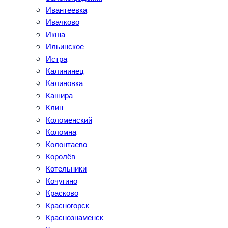
Ивантеевка
Ивачково
Икша
Ильинское
Истра
Калининец
Калиновка
Кашира
Клин
Коломенский
Коломна
Колонтаево
Королёв
Котельники
Кочугино
Красково
Красногорск
Краснознаменск