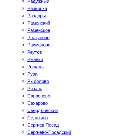
Радужный
Развилка
Раздоры
Раменский
Раменское
Растуново
Рахманово
Реутов
Ржавки
Рошаль
Руза
Рыболово
Рязань
Сапроново
Сахарово
Свердловский
Селятино
Сергиев Посад
Сергиево-Посадский