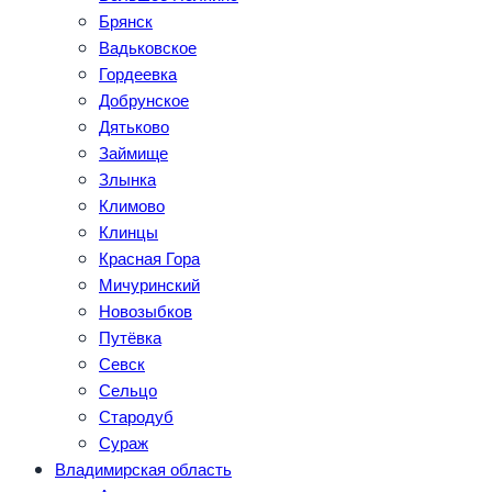
Брянск
Вадьковское
Гордеевка
Добрунское
Дятьково
Займище
Злынка
Климово
Клинцы
Красная Гора
Мичуринский
Новозыбков
Путёвка
Севск
Сельцо
Стародуб
Сураж
Владимирская область