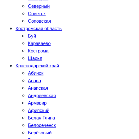
Северный
Советск
Соповская
Костромская область
Буй
Караваево
Кострома
Шарья
Краснодарский край
Абинск
Анапа
Анапская
Андреевская
Армавир
Афипский
Белая Глина
Белореченск
Берёзовый