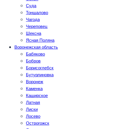
Суда
Тоншалово
Чагода
Череповец
Шексна
Ясная Поляна
Воронежская область
Бабяково
Бобров
Борисоглебск
Бутурлиновка
Воронеж
Каменка
Каширское
Латная
Лиски
Лосево
Острогожск