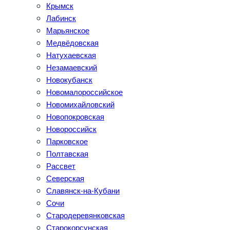
Крымск
Лабинск
Марьянское
Медвёдовская
Натухаевская
Незамаевский
Новокубанск
Новомалороссийское
Новомихайловский
Новопокровская
Новороссийск
Парковское
Полтавская
Рассвет
Северская
Славянск-на-Кубани
Сочи
Стародеревянковская
Старокорсунская