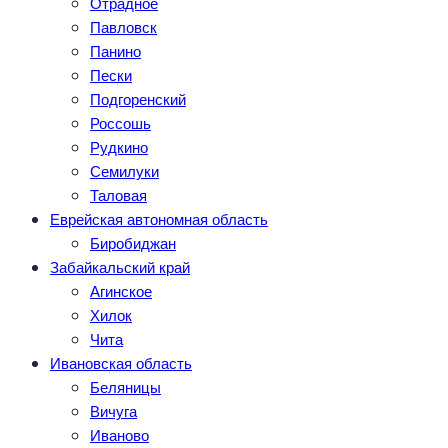
Отрадное
Павловск
Панино
Пески
Подгоренский
Россошь
Рудкино
Семилуки
Таловая
Еврейская автономная область
Биробиджан
Забайкальский край
Агинское
Хилок
Чита
Ивановская область
Беляницы
Вичуга
Иваново