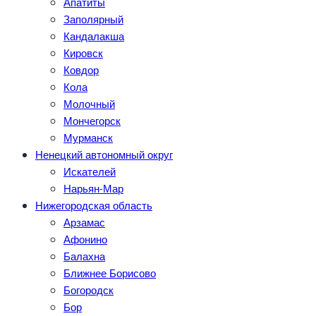
Апатиты
Заполярный
Кандалакша
Кировск
Ковдор
Кола
Молочный
Мончегорск
Мурманск
Ненецкий автономный округ
Искателей
Нарьян-Мар
Нижегородская область
Арзамас
Афонино
Балахна
Ближнее Борисово
Богородск
Бор