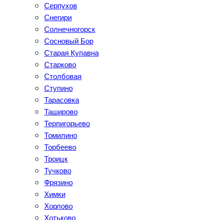
Серпухов
Снегири
Солнечногорск
Сосновый Бор
Старая Купавна
Старково
Столбовая
Ступино
Тарасовка
Таширово
Терпигорьево
Томилино
Торбеево
Троицк
Тучково
Фрязино
Химки
Хорлово
Хотьково