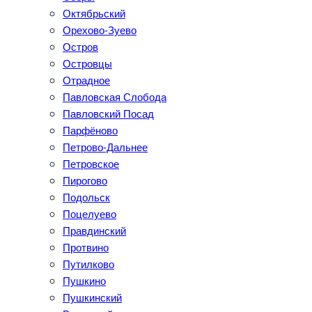
Октябрьский
Орехово-Зуево
Остров
Островцы
Отрадное
Павловская Слобода
Павловский Посад
Парфёново
Петрово-Дальнее
Петровское
Пирогово
Подольск
Поцелуево
Правдинский
Протвино
Путилково
Пушкино
Пушкинский