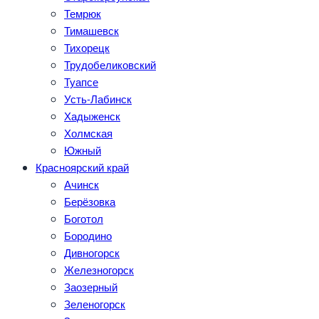
Темрюк
Тимашевск
Тихорецк
Трудобеликовский
Туапсе
Усть-Лабинск
Хадыженск
Холмская
Южный
Красноярский край
Ачинск
Берёзовка
Боготол
Бородино
Дивногорск
Железногорск
Заозерный
Зеленогорск