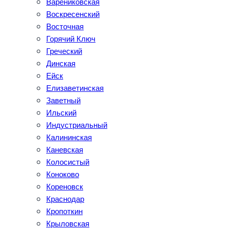
Варениковская
Воскресенский
Восточная
Горячий Ключ
Греческий
Динская
Ейск
Елизаветинская
Заветный
Ильский
Индустриальный
Калининская
Каневская
Колосистый
Коноково
Кореновск
Краснодар
Кропоткин
Крыловская