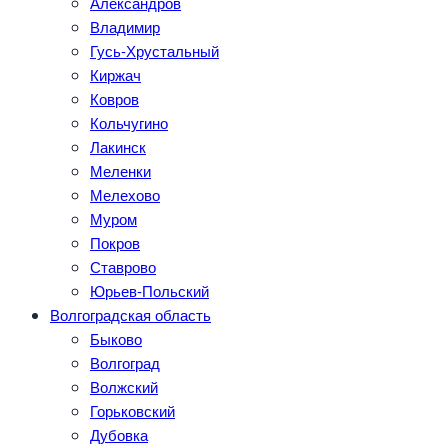
Александров
Владимир
Гусь-Хрустальный
Киржач
Ковров
Кольчугино
Лакинск
Меленки
Мелехово
Муром
Покров
Ставрово
Юрьев-Польский
Волгоградская область
Быково
Волгоград
Волжский
Горьковский
Дубовка