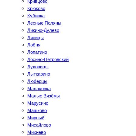
Кривцово
Крюково
Кубинка
Лесные Поляны
Ликино-Дулево
Липицы
Лобня
Лопатино
Лосино-Петровский
Луховицы
Лыткарино
Люберцы
Малаховка
Малые Вязёмы
Марусино
Машково
Мирный
Мисайлово
Михнево