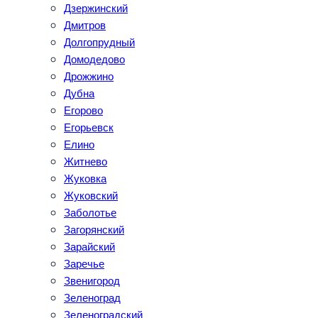
Дзержинский
Дмитров
Долгопрудный
Домодедово
Дрожжино
Дубна
Егорово
Егорьевск
Елино
Житнево
Жуковка
Жуковский
Заболотье
Загорянский
Зарайский
Заречье
Звенигород
Зеленоград
Зеленоградский