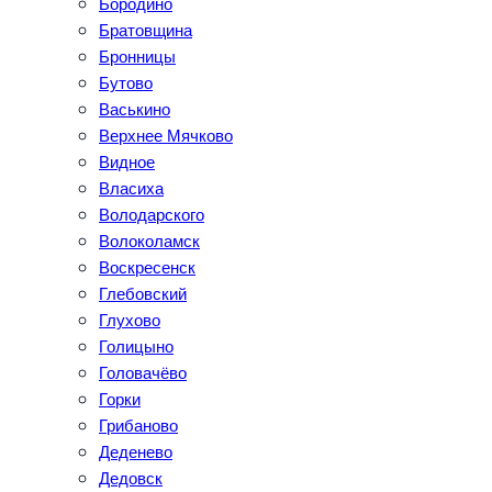
Бородино
Братовщина
Бронницы
Бутово
Васькино
Верхнее Мячково
Видное
Власиха
Володарского
Волоколамск
Воскресенск
Глебовский
Глухово
Голицыно
Головачёво
Горки
Грибаново
Деденево
Дедовск