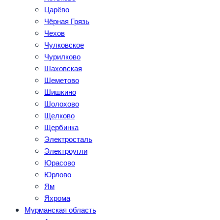
Царёво
Чёрная Грязь
Чехов
Чулковское
Чурилково
Шаховская
Шеметово
Шишкино
Шолохово
Щелково
Щербинка
Электросталь
Электроугли
Юрасово
Юрлово
Ям
Яхрома
Мурманская область