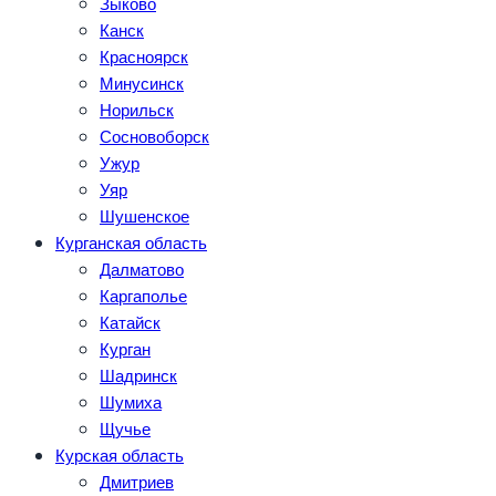
Зыково
Канск
Красноярск
Минусинск
Норильск
Сосновоборск
Ужур
Уяр
Шушенское
Курганская область
Далматово
Каргаполье
Катайск
Курган
Шадринск
Шумиха
Щучье
Курская область
Дмитриев