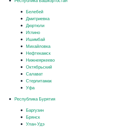
Республика Башкортостан
Белебей
Дмитриевка
Дюртюли
Иглино
Ишимбай
Михайловка
Нефтекамск
Нижнеяркеево
Октябрьский
Салават
Стерлитамак
Уфа
Республика Бурятия
Баргузин
Брянск
Улан-Удэ