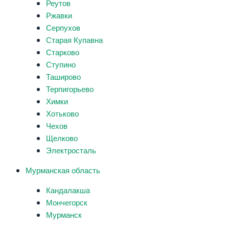
Реутов
Ржавки
Серпухов
Старая Купавна
Старково
Ступино
Таширово
Терпигорьево
Химки
Хотьково
Чехов
Щелково
Электросталь
Мурманская область
Кандалакша
Мончегорск
Мурманск