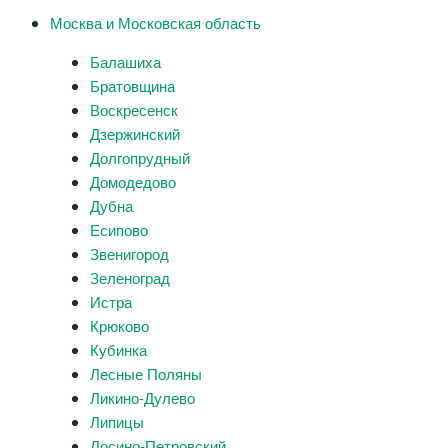
Москва и Московская область
Балашиха
Братовщина
Воскресенск
Дзержинский
Долгопрудный
Домодедово
Дубна
Есипово
Звенигород
Зеленоград
Истра
Крюково
Кубинка
Лесные Поляны
Ликино-Дулево
Липицы
Лосино-Петровский