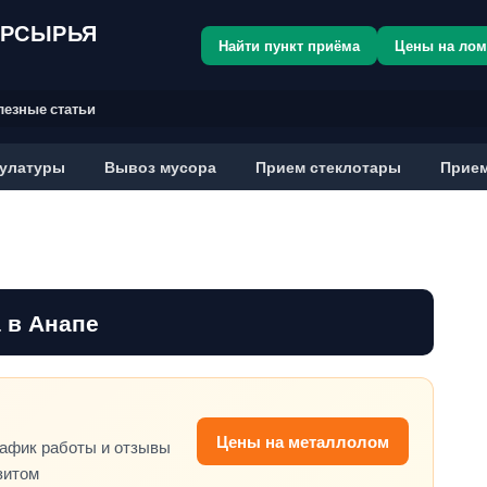
ОРСЫРЬЯ
Найти пункт приёма
Цены на ло
лезные статьи
улатуры
Вывоз мусора
Прием стеклотары
Прием
 в Анапе
Цены на металлолом
рафик работы и отзывы
зитом