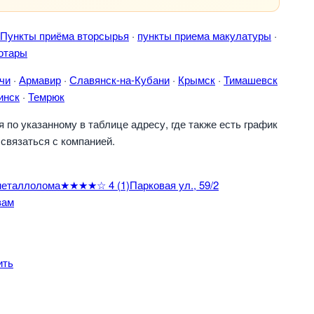
Пункты приёма вторсырья
·
пункты приема макулатуры
·
отары
чи
·
Армавир
·
Славянск-на-Кубани
·
Крымск
·
Тимашевск
инск
·
Темрюк
по указанному в таблице адресу, где также есть график
связаться с компанией.
металлолома
★★★★☆
4
(1)
Парковая ул., 59/2
вам
ить