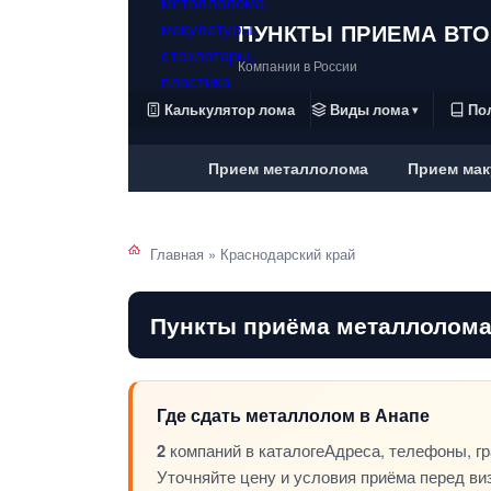
ПУНКТЫ ПРИЕМА ВТ
Компании в России
Калькулятор лома
Виды лома
По
▾
Прием металлолома
Прием мак
Главная
»
Краснодарский край
Пункты приёма металлолома
Где сдать металлолом в Анапе
2
компаний в каталоге
Адреса, телефоны, г
Уточняйте цену и условия приёма перед ви