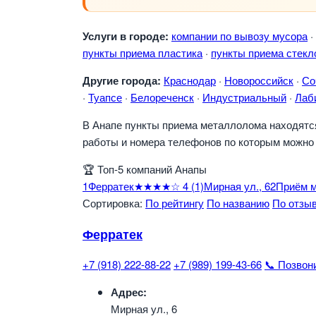
Услуги в городе:
компании по вывозу мусора
·
пункты приема пластика
·
пункты приема стекл
Другие города:
Краснодар
·
Новороссийск
·
Со
·
Туапсе
·
Белореченск
·
Индустриальный
·
Лаб
В Анапе пункты приема металлолома находятся 
работы и номера телефонов по которым можно 
🏆
Топ-5 компаний Анапы
1
Ферратек
★★★★☆
4
(1)
Мирная ул., 6
2
Приём 
Сортировка:
По рейтингу
По названию
По отзы
Ферратек
+7 (918) 222-88-22
+7 (989) 199-43-66
📞 Позвон
Адрес:
Мирная ул., 6