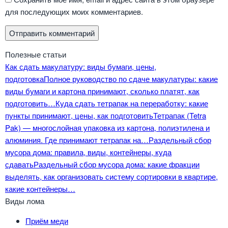
для последующих моих комментариев.
Полезные статьи
Как сдать макулатуру: виды бумаги, цены,
подготовка
Полное руководство по сдаче макулатуры: какие
виды бумаги и картона принимают, сколько платят, как
подготовить…
Куда сдать тетрапак на переработку: какие
пункты принимают, цены, как подготовить
Тетрапак (Tetra
Pak) — многослойная упаковка из картона, полиэтилена и
алюминия. Где принимают тетрапак на…
Раздельный сбор
мусора дома: правила, виды, контейнеры, куда
сдавать
Раздельный сбор мусора дома: какие фракции
выделять, как организовать систему сортировки в квартире,
какие контейнеры…
Виды лома
Приём меди