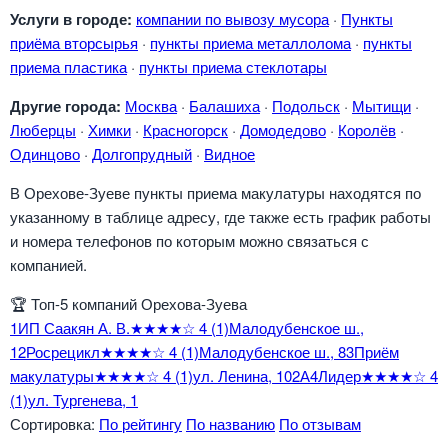
Услуги в городе:
компании по вывозу мусора
·
Пункты
приёма вторсырья
·
пункты приема металлолома
·
пункты
приема пластика
·
пункты приема стеклотары
Другие города:
Москва
·
Балашиха
·
Подольск
·
Мытищи
·
Люберцы
·
Химки
·
Красногорск
·
Домодедово
·
Королёв
·
Одинцово
·
Долгопрудный
·
Видное
В Орехове-Зуеве пункты приема макулатуры находятся по
указанному в таблице адресу, где также есть график работы
и номера телефонов по которым можно связаться с
компанией.
🏆
Топ-5 компаний Орехова-Зуева
1
ИП Саакян А. В.
★★★★☆
4
(1)
Малодубенское ш.,
1
2
Росрецикл
★★★★☆
4
(1)
Малодубенское ш., 8
3
Приём
макулатуры
★★★★☆
4
(1)
ул. Ленина, 102А
4
Лидер
★★★★☆
4
(1)
ул. Тургенева, 1
Сортировка:
По рейтингу
По названию
По отзывам