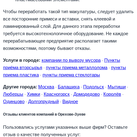
Чтобы переработать такой тип макулатуры, следует удалить
все посторонние примеси и вставки, снять клеевой и
ламинированный слой. Для данного этапа переработки
требуется высокотехнологичное оборудование. Не каждое
перерабатывающее предприятие располагает такими
возможностями, поэтому бывают отказы.
Услуги в городе:
компании по вывозу мусора
·
Пункты
приёма вторсырья
·
пункты приема металлолома
·
пункты
приема пластика
·
пункты приема стеклотары
Другие города:
Москва
·
Балашиха
·
Подольск
·
Мытищи
·
Люберцы
·
Химки
·
Красногорск
·
Домодедово
·
Королёв
·
Одинцово
·
Долгопрудный
·
Видное
Отзывы клиентов компаний в Орехове-Зуеве
Пользовались услугами указанных выше фирм? Оставьте
отзыв о качестве полученных услуг: