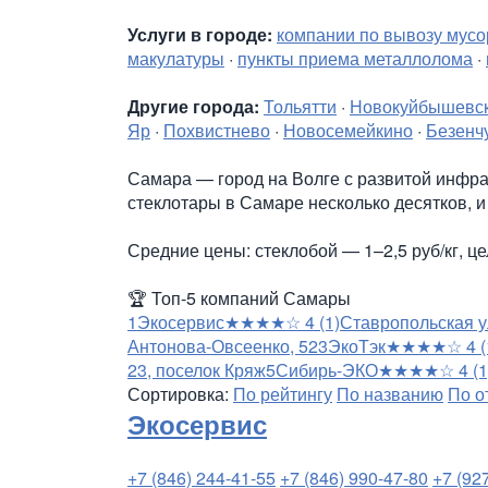
Услуги в городе:
компании по вывозу мусо
макулатуры
·
пункты приема металлолома
·
Другие города:
Тольятти
·
Новокуйбышевс
Яр
·
Похвистнево
·
Новосемейкино
·
Безенч
Самара — город на Волге с развитой инфра
стеклотары в Самаре несколько десятков, и 
Средние цены: стеклобой — 1–2,5 руб/кг, ц
🏆
Топ-5 компаний Самары
1
Экосервис
★★★★☆
4
(1)
Ставропольская у
Антонова-Овсеенко, 52
3
ЭкоТэк
★★★★☆
4
(
23, поселок Кряж
5
Сибирь-ЭКО
★★★★☆
4
(1
Сортировка:
По рейтингу
По названию
По о
Экосервис
+7 (846) 244-41-55
+7 (846) 990-47-80
+7 (92