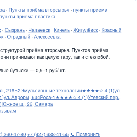
ра
·
Пункты приёма вторсырья
·
пункты приема
пункты приема пластика
к
·
Сызрань
·
Чапаевск
·
Кинель
·
Жигулёвск
·
Красный
ук
·
Отрадный
·
Алексеевка
структурой приёма вторсырья. Пунктов приёма
они принимают как целую тару, так и стеклобой.
елые бутылки — 0,5–1 руб/шт.
л., 216Б
2
Эмульсионные технологии
★★★★☆
4
(1)
ул.
1)
ул. Авроры, 63
4
Роса-1
★★★★☆
4
(1)
Утевский пер.,
)
Южное ш., 26, Самара
тзывам
7) 260-47-80
+7 (927) 688-41-55
📞 Позвонить