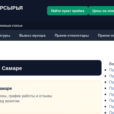
ОРСЫРЬЯ
Найти пункт приёма
Цены на ло
лезные статьи
атуры
Вывоз мусора
Прием стеклотары
Прием п
Ви
в Самаре
Пр
Пр
Пр
Самаре
Пр
Пр
оны, график работы и отзывы
Пр
ред визитом
Пр
Пр