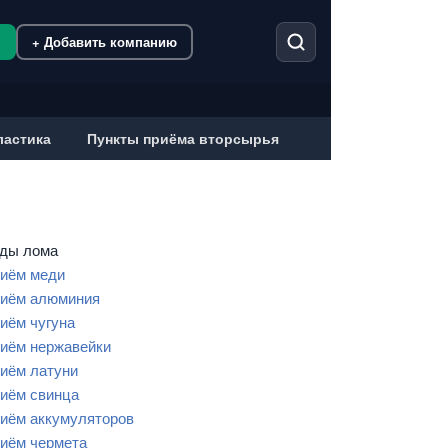
м
+ Добавить компанию
ластика
Пункты приёма вторсырья
ды лома
иём меди
иём алюминия
иём чугуна
иём нержавейки
иём латуни
иём свинца
иём аккумуляторов
иём чермета