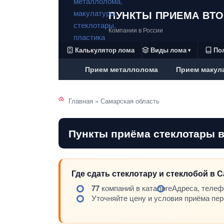
ПУНКТЫ ПРИЕМА ВТ
Компании в России
Калькулятор лома
Виды лома
По
▾
Прием металлолома
Прием макул
Главная
»
Самарская область
Пункты приёма стеклотары 
Где сдать стеклотару и стеклобой в 
77
компаний в каталоге
Адреса, телеф
Уточняйте цену и условия приёма пе