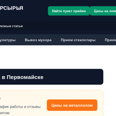
ОРСЫРЬЯ
Найти пункт приёма
Цены на ло
лезные статьи
улатуры
Вывоз мусора
Прием стеклотары
Прием
 в Первомайске
е
Цены на металлолом
рафик работы и отзывы
зитом