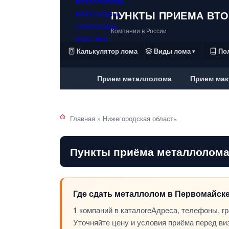
ПУНКТЫ ПРИЕМА ВТ
Компании в России
Калькулятор лома
Виды лома
По
▾
Прием металлолома
Прием мак
Главная
»
Нижегородская область
Пункты приёма металлолома
Где сдать металлолом в Первомайск
1
компаний в каталоге
Адреса, телефоны, г
Уточняйте цену и условия приёма перед ви