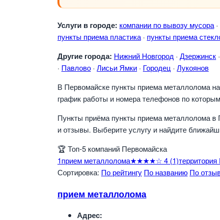
Услуги в городе:
компании по вывозу мусора
·
пункты приема пластика
·
пункты приема стекл
Другие города:
Нижний Новгород
·
Дзержинск
·
Павлово
·
Лисьи Ямки
·
Городец
·
Лукоянов
В Первомайске пункты приема металлолома нах
график работы и номера телефонов по которым
Пункты приёма пункты приема металлолома в 
и отзывы. Выберите услугу и найдите ближайш
🏆
Топ-5 компаний Первомайска
1
прием металлолома
★★★★☆
4
(1)
территория
Сортировка:
По рейтингу
По названию
По отзы
прием металлолома
Адрес: