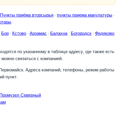
Пункты приёма вторсырья
·
пункты приема макулатуры
·
отары
·
Бор
·
Кстово
·
Арзамас
·
Балахна
·
Богородск
·
Федяково
одятся по указанному в таблице адресу, где также есть
 можно связаться с компанией.
Первомайск. Адреса компаний, телефоны, режим работы
ий пункт.
 Промузел Северный
вам