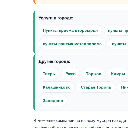
Услуги в городе:
Пункты приёма вторсырья
пункты п
пункты приема металлолома
пункты 
Другие города:
Тверь
Ржев
Торжок
Кимры
Калашниково
Старая Торопа
Ни
Завидово
В Бежецке компании по вывозу мусора находятс
график работы и номера телефонов по которым