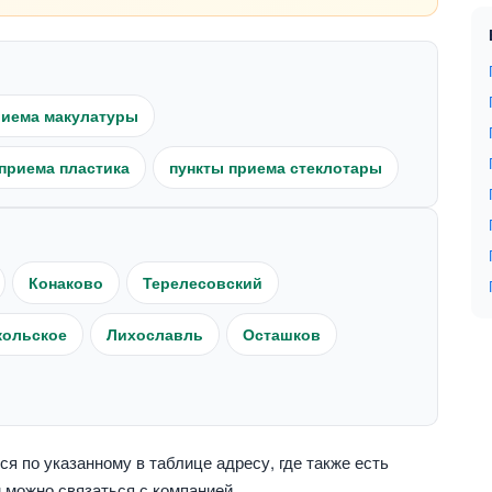
риема макулатуры
приема пластика
пункты приема стеклотары
Конаково
Терелесовский
кольское
Лихославль
Осташков
я по указанному в таблице адресу, где также есть
 можно связаться с компанией.