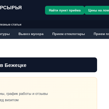
ОРСЫРЬЯ
Найти пункт приёма
Цены на ло
лезные статьи
атуры
Вывоз мусора
Прием стеклотары
Прием п
 в Бежецке
ны, график работы и отзывы
ред визитом