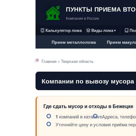
ПУНКТЫ ПРИЕМА ВТ
Компании в России
Калькулятор лома
Виды лома
По
▾
Прием металлолома
Прием макул
Главная
»
Тверская область
Компании по вывозу мусора
Где сдать мусор и отходы в Бежецке
1
компаний в каталоге
Адреса, телефо
Уточняйте цену и условия приёма пе