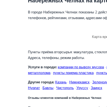
Набережных Челнах на карт
В городе Набережных Челнах показаны 2 дейс
телефонов, рейтингами, отзывами, адресами о
Карта вр
Пункты приёма вторсырья: макулатура, стеклот
Адреса, телефоны, режим работы.
Услуги в городе:
компании по вывозу мусора
·
металлолома
·
пункты приема пластика
·
пункт
Другие города:
Казань
·
Нижнекамск
·
Зеленод
Нурлат
·
Бавлы
·
Чистополь
·
Уруссу
·
Заинск
Отзывы клиентов компаний в Набережных Челнах