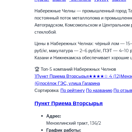
Набережные Челны — промышленный город Та
постоянный поток металлолома и промышленно
Автоградском, Комсомольском и Центральном р
стеклобой.
Цены в Набережных Челнах: чёрный лом — 15–
руб/кг, макулатура — 2–6 руб/кг, ПЭТ — 4–10 
Казани и Нижнекамска обеспечивает хорошие ц
🏆
Топ-5 компаний Набережных Челнов
1
Пункт Приема Вторсырья
★★★★☆
4
(12)
Мензе
(6)
посёлок ГЭС, улица Гагарина
Сортировка:
По рейтингу
По названию
По отзы
Пункт Приема Вторсырья
Адрес:
Мензелинский тракт, 136/2
График работы: