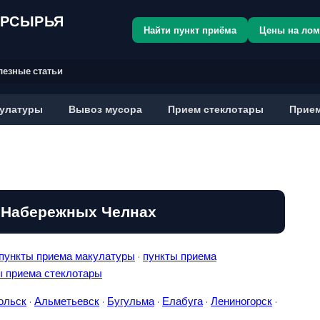
ОРСЫРЬЯ
Найти пункт приёма
Цены на ло
лезные статьи
улатуры
Вывоз мусора
Прием стеклотары
Прием
 Набережных Челнах
пункты приема макулатуры
·
пункты приема
ы приема стеклотары
ольск
·
Альметьевск
·
Бугульма
·
Елабуга
·
Лениногорск
·