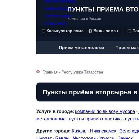
ПУНКТЫ ПРИЕМА ВТ
Компании в России
Калькулятор лома
Виды лома
По
▾
Прием металлолома
Прием мак
Главная
»
Республика Татарстан
Пункты приёма вторсырья в
Услуги в городе:
компании по вывозу мусора
·
металлолома
·
пункты приема пластика
·
пункт
Другие города:
Казань
·
Нижнекамск
·
Зеленод
Нурлат
·
Бавлы
·
Чистополь
·
Уруссу
·
Заинск