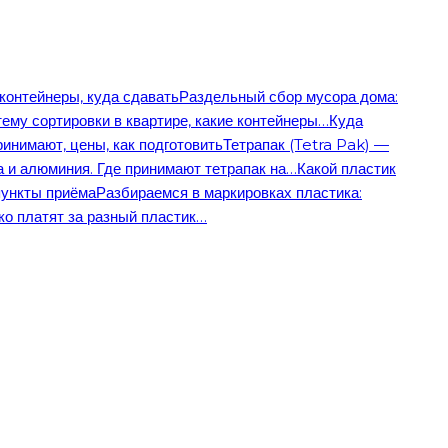
контейнеры, куда сдавать
Раздельный сбор мусора дома:
тему сортировки в квартире, какие контейнеры…
Куда
ринимают, цены, как подготовить
Тетрапак (Tetra Pak) —
а и алюминия. Где принимают тетрапак на…
Какой пластик
пункты приёма
Разбираемся в маркировках пластика:
ко платят за разный пластик…