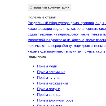
Полезные статьи
Раздельный сбор мусора дома: правила, виды, 
какие фракции выделять, как организовать сис
сдать тетрапак на переработку: какие пункты п
многослойная упаковка из картона, полиэтилен
принимают на переработку: маркировки, цены, 
какие виды принимают в пунктах приёма, сколь
Виды лома
Приём меди
Приём алюминия
Приём чугуна
Приём нержавейки
Приём латуни
Приём свинца
Приём аккумуляторов
Приём чермета