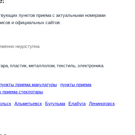
е:
твующих пунктов приема с актуальными номерами
фисов и официальных сайтов:
еменно недоступна
ара, пластик, металлолом, текстиль, электроника.
пункты приема макулатуры
·
пункты приема
ы приема стеклотары
ольск
·
Альметьевск
·
Бугульма
·
Елабуга
·
Лениногорск
·