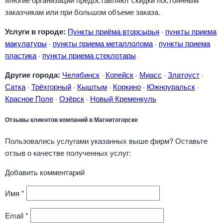
заказчикам или при большом объеме заказа.
Услуги в городе:
Пункты приёма вторсырья
·
пункты приема
макулатуры
·
пункты приема металлолома
·
пункты приема
пластика
·
пункты приема стеклотары
Другие города:
Челябинск
·
Копейск
·
Миасс
·
Златоуст
·
Сатка
·
Трёхгорный
·
Кыштым
·
Коркино
·
Южноуральск
·
Красное Поле
·
Озёрск
·
Новый Кременкуль
Отзывы клиентов компаний в Магнитогорске
Пользовались услугами указанных выше фирм? Оставьте
отзыв о качестве полученных услуг:
Добавить комментарий
Имя
*
Email
*