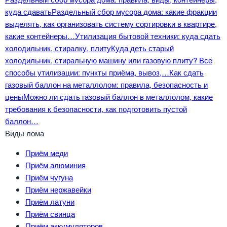
куда сдавать
Раздельный сбор мусора дома: какие фракции
выделять, как организовать систему сортировки в квартире,
какие контейнеры…
Утилизация бытовой техники: куда сдать
холодильник, стиралку, плиту
Куда деть старый
холодильник, стиральную машину или газовую плиту? Все
способы утилизации: пункты приёма, вывоз,…
Как сдать
газовый баллон на металлолом: правила, безопасность и
цены
Можно ли сдать газовый баллон в металлолом, какие
требования к безопасности, как подготовить пустой
баллон…
Виды лома
Приём меди
Приём алюминия
Приём чугуна
Приём нержавейки
Приём латуни
Приём свинца
Приём аккумуляторов