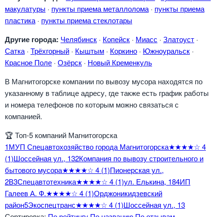
макулатуры
·
пункты приема металлолома
·
пункты приема
пластика
·
пункты приема стеклотары
Другие города:
Челябинск
·
Копейск
·
Миасс
·
Златоуст
·
Сатка
·
Трёхгорный
·
Кыштым
·
Коркино
·
Южноуральск
·
Красное Поле
·
Озёрск
·
Новый Кременкуль
В Магнитогорске компании по вывозу мусора находятся по
указанному в таблице адресу, где также есть график работы
и номера телефонов по которым можно связаться с
компанией.
🏆
Топ-5 компаний Магнитогорска
1
МУП Спецавтохозяйство города Магнитогорска
★★★★☆
4
(1)
Шоссейная ул., 13
2
Компания по вывозу строительного и
бытового мусора
★★★★☆
4
(1)
Пионерская ул.,
2В
3
Спецавтотехника
★★★★☆
4
(1)
ул. Елькина, 18
4
ИП
Галеев А. Ф.
★★★★☆
4
(1)
Орджоникидзевский
район
5
Экоспецтранс
★★★★☆
4
(1)
Шоссейная ул., 13
Сортировка:
По рейтингу
По названию
По отзывам