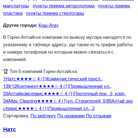
макулатуры
·
пункты приема металлолома
·
пункты приема
пластика
·
пункты приема стеклотары
Другие города:
Кош-Агач
В Горно-Алтайске компании по вывозу мусора находятся по
указанному в таблице адресу, где также есть график работы
и номера телефонов по которым можно связаться с
компанией.
🏆
Топ-5 компаний Горно-Алтайска
1
Натс
★★★★☆
4
(1)
Коммунистический просп.,
139/1
2
Континент
★★★★☆
4
(1)
Промышленная ул.,
3
3
Алтайкомсервис
★★★★☆
4
(1)
Проточный пер., 2, корп.
3
4
Altay Cleaning
★★★★☆
4
(1)
ул. Строителей, 5/9
5
Алтай эко
сервис
★★★★☆
4
(1)
Промышленная ул., 2
Сортировка:
По рейтингу
По названию
По отзывам
Натс