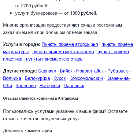
от 2700 рублей.
услуги бункеровоза — от 1300 рублей.
Многие организации предоставляют скидки постоянным
заказчикам или при большом объеме заказа.
Услуги в городе:
Пункты приёма вторсырья
·
пункты приема
макулатуры
·
пункты приема металлолома
·
пункты приема
пластика
·
пункты приема стеклотары
Другие города:
Барнаул
·
Бийск
·
Новоалтайск
·
Рубцовск
·
Волчиха
·
Белокуриха
·
Курск
·
Комсомольский
·
Камень-на-
Оби
·
Залесово
·
Нагорный
·
Павловск
Отзывы клиентов компаний в Алтайском
Пользовались услугами указанных выше фирм? Оставьте
отзыв о качестве полученных услуг:
Добавить комментарий