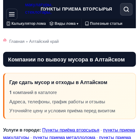
ПУНКТЫ ПРИЕМА ВТОРСЫРЬЯ
Калькулятор лома
Виды лома
Полезные статьи
▾
Главная
»
Алтайский край
Компании по вывозу мусора в Алтайском
Где сдать мусор и отходы в Алтайском
1
компаний в каталоге
Адреса, телефоны, график работы и отзывы
Уточняйте цену и условия приёма перед визитом
Услуги в городе:
Пункты приёма вторсырья
·
пункты приема
макулатуры
·
пункты приема металлолома
·
пункты приема