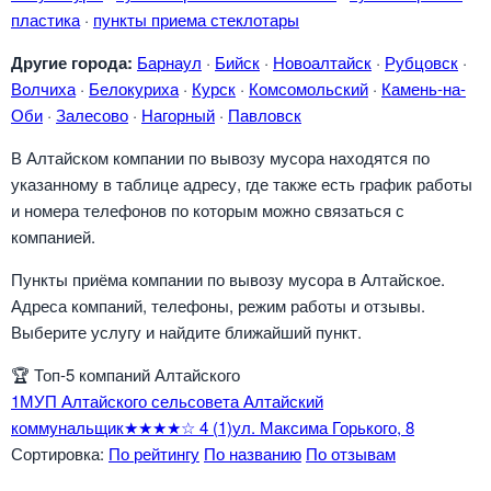
пластика
·
пункты приема стеклотары
Другие города:
Барнаул
·
Бийск
·
Новоалтайск
·
Рубцовск
·
Волчиха
·
Белокуриха
·
Курск
·
Комсомольский
·
Камень-на-
Оби
·
Залесово
·
Нагорный
·
Павловск
В Алтайском компании по вывозу мусора находятся по
указанному в таблице адресу, где также есть график работы
и номера телефонов по которым можно связаться с
компанией.
Пункты приёма компании по вывозу мусора в Алтайское.
Адреса компаний, телефоны, режим работы и отзывы.
Выберите услугу и найдите ближайший пункт.
🏆
Топ-5 компаний Алтайского
1
МУП Алтайского сельсовета Алтайский
коммунальщик
★★★★☆
4
(1)
ул. Максима Горького, 8
Сортировка:
По рейтингу
По названию
По отзывам