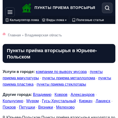
ПУНКТЫ ПРИЕМА ВТОРСЫРЬЯ
Калькулятор лома
Виды лома
Полезные статьи
▾
Главная
»
Владимирская область
Пункты приёма вторсырья в Юрьеве-
Польском
Услуги в городе:
компании по вывозу мусора
·
пункты
приема макулатуры
·
пункты приема металлолома
·
пункты
приема пластика
·
пункты приема стеклотары
Другие города:
Владимир
·
Ковров
·
Александров
·
Кольчугино
·
Муром
·
Гусь-Хрустальный
·
Киржач
·
Лакинск
·
Покров
·
Петушки
·
Вязники
·
Мелехово
В Юрьеве-Польском Пункты приёма вторсырья находятся по