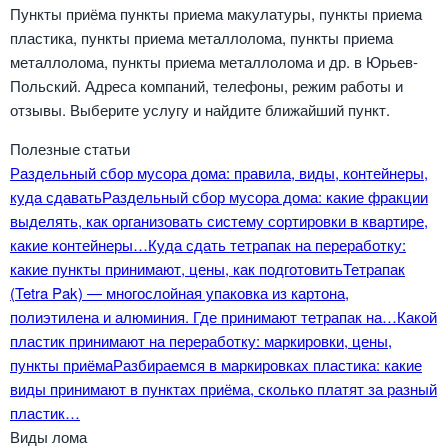
Пункты приёма пункты приема макулатуры, пункты приема
пластика, пункты приема металлолома, пункты приема
металлолома, пункты приема металлолома и др. в Юрьев-
Польский. Адреса компаний, телефоны, режим работы и
отзывы. Выберите услугу и найдите ближайший пункт.
Полезные статьи
Раздельный сбор мусора дома: правила, виды, контейнеры,
куда сдавать
Раздельный сбор мусора дома: какие фракции
выделять, как организовать систему сортировки в квартире,
какие контейнеры…
Куда сдать тетрапак на переработку:
какие пункты принимают, цены, как подготовить
Тетрапак
(Tetra Pak) — многослойная упаковка из картона,
полиэтилена и алюминия. Где принимают тетрапак на…
Какой
пластик принимают на переработку: маркировки, цены,
пункты приёма
Разбираемся в маркировках пластика: какие
виды принимают в пунктах приёма, сколько платят за разный
пластик…
Виды лома