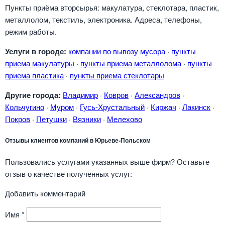
Пункты приёма вторсырья: макулатура, стеклотара, пластик,
металлолом, текстиль, электроника. Адреса, телефоны,
режим работы.
Услуги в городе:
компании по вывозу мусора
·
пункты
приема макулатуры
·
пункты приема металлолома
·
пункты
приема пластика
·
пункты приема стеклотары
Другие города:
Владимир
·
Ковров
·
Александров
·
Кольчугино
·
Муром
·
Гусь-Хрустальный
·
Киржач
·
Лакинск
·
Покров
·
Петушки
·
Вязники
·
Мелехово
Отзывы клиентов компаний в Юрьеве-Польском
Пользовались услугами указанных выше фирм? Оставьте
отзыв о качестве полученных услуг:
Добавить комментарий
Имя
*