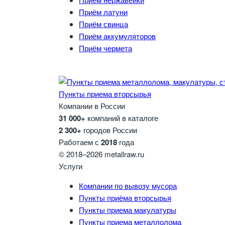
Приём латуни
Приём свинца
Приём аккумуляторов
Приём чермета
Пункты приема вторсырья
Компании в России
31 000+
компаний в каталоге
2 300+
городов России
Работаем с
2018
года
© 2018–2026 metallraw.ru
Услуги
Компании по вывозу мусора
Пункты приёма вторсырья
Пункты приема макулатуры
Пункты приема металлолома