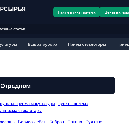
ОРСЫРЬЯ
Найти пункт приёма
Цены на ло
лезные статьи
улатуры
Вывоз мусора
Прием стеклотары
Прием
 Отрадном
пункты приема макулатуры
·
пункты приема
ы приема стеклотары
оссошь
·
Борисоглебск
·
Бобров
·
Панино
·
Рудкино
·