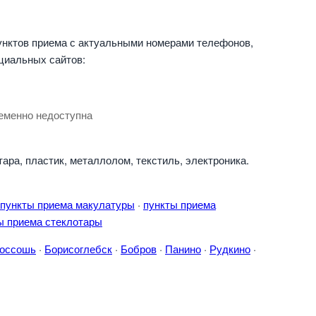
унктов приема с актуальными номерами телефонов,
циальных сайтов:
еменно недоступна
ара, пластик, металлолом, текстиль, электроника.
пункты приема макулатуры
·
пункты приема
ы приема стеклотары
оссошь
·
Борисоглебск
·
Бобров
·
Панино
·
Рудкино
·