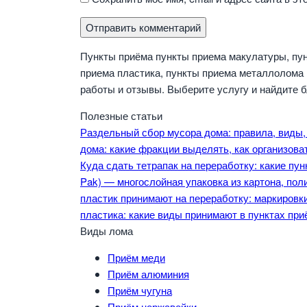
Пункты приёма пункты приема макулатуры, пун
приема пластика, пункты приема металлолома 
работы и отзывы. Выберите услугу и найдите 
Полезные статьи
Раздельный сбор мусора дома: правила, виды,
дома: какие фракции выделять, как организова
Куда сдать тетрапак на переработку: какие пун
Pak) — многослойная упаковка из картона, по
пластик принимают на переработку: маркировк
пластика: какие виды принимают в пунктах при
Виды лома
Приём меди
Приём алюминия
Приём чугуна
Приём нержавейки