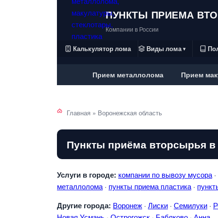
ПУНКТЫ ПРИЕМА ВТ
Компании в России
Калькулятор лома
Виды лома
По
▾
Прием металлолома
Прием мак
Главная
»
Воронежская область
Пункты приёма вторсырья в
Услуги в городе:
компании по вывозу мусора
·
металлолома
·
пункты приема пластика
·
пункт
Другие города:
Воронеж
·
Лиски
·
Семилуки
·
Р
Новая Усмань
·
Острогожск
·
Бабяково
·
Анна