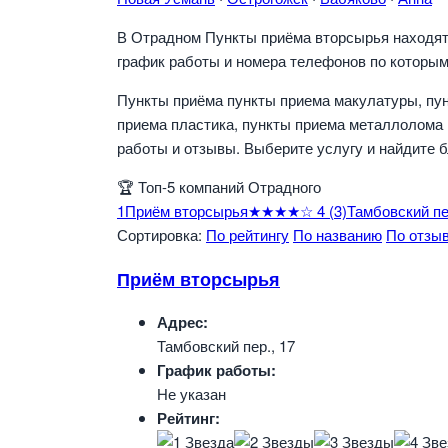
В Отрадном Пункты приёма вторсырья находятс
график работы и номера телефонов по которым
Пункты приёма пункты приема макулатуры, пун
приема пластика, пункты приема металлолома 
работы и отзывы. Выберите услугу и найдите 
🏆
Топ-5 компаний Отрадного
1
Приём вторсырья
★★★★☆
4
(3)
Тамбовский пе
Сортировка:
По рейтингу
По названию
По отзы
Приём вторсырья
Адрес:
Тамбовский пер., 17
График работы:
Не указан
Рейтинг: