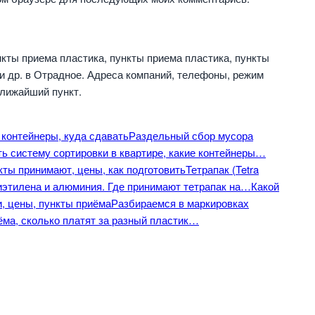
кты приема пластика, пункты приема пластика, пункты
и др. в Отрадное. Адреса компаний, телефоны, режим
ближайший пункт.
 контейнеры, куда сдавать
Раздельный сбор мусора
ть систему сортировки в квартире, какие контейнеры…
кты принимают, цены, как подготовить
Тетрапак (Tetra
лиэтилена и алюминия. Где принимают тетрапак на…
Какой
и, цены, пункты приёма
Разбираемся в маркировках
ёма, сколько платят за разный пластик…