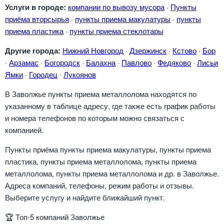
Услуги в городе:
компании по вывозу мусора
·
Пункты
приёма вторсырья
·
пункты приема макулатуры
·
пункты
приема пластика
·
пункты приема стеклотары
Другие города:
Нижний Новгород
·
Дзержинск
·
Кстово
·
Бор
·
Арзамас
·
Богородск
·
Балахна
·
Павлово
·
Федяково
·
Лисьи
Ямки
·
Городец
·
Лукоянов
В Заволжье пункты приема металлолома находятся по
указанному в таблице адресу, где также есть график работы
и номера телефонов по которым можно связаться с
компанией.
Пункты приёма пункты приема макулатуры, пункты приема
пластика, пункты приема металлолома, пункты приема
металлолома, пункты приема металлолома и др. в Заволжье.
Адреса компаний, телефоны, режим работы и отзывы.
Выберите услугу и найдите ближайший пункт.
🏆
Топ-5 компаний Заволжье