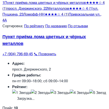
1
Пункт приёма лома цветных и чёрных металлов
★★★★☆
4
(1)
просп. Дзержинского, 2
2
Металлолом
★★★★☆
4
(1)
ул.
Пушкина, 2
3
Ломофф-НН
★★★★☆
4
(1)
Привокзальная ул.,
4А
Сортировка:
По рейтингу
По названию
По отзывам
Пункт приёма лома цветных и чёрных
металлов
+7 (904) 796-69-45
📞 Позвонить
Адрес:
просп. Дзержинского, 2
График работы:
пн-пт 09:00–18:00; сб 09:00–14:00
Рейтинг:
Загрузка...
Прайс
10