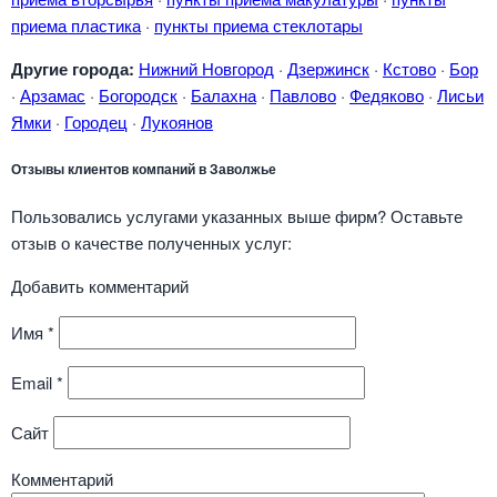
приема пластика
·
пункты приема стеклотары
Другие города:
Нижний Новгород
·
Дзержинск
·
Кстово
·
Бор
·
Арзамас
·
Богородск
·
Балахна
·
Павлово
·
Федяково
·
Лисьи
Ямки
·
Городец
·
Лукоянов
Отзывы клиентов компаний в Заволжье
Пользовались услугами указанных выше фирм? Оставьте
отзыв о качестве полученных услуг:
Добавить комментарий
Имя
*
Email
*
Сайт
Комментарий