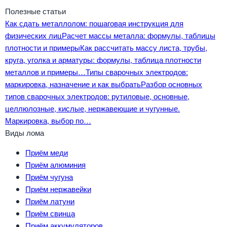
Полезные статьи
Как сдать металлолом: пошаговая инструкция для
физических лиц
Расчет массы металла: формулы, таблицы
плотности и примеры
Как рассчитать массу листа, трубы,
круга, уголка и арматуры: формулы, таблица плотности
металлов и примеры…
Типы сварочных электродов:
маркировка, назначение и как выбрать
Разбор основных
типов сварочных электродов: рутиловые, основные,
целлюлозные, кислые, нержавеющие и чугунные.
Маркировка, выбор по…
Виды лома
Приём меди
Приём алюминия
Приём чугуна
Приём нержавейки
Приём латуни
Приём свинца
Приём аккумуляторов