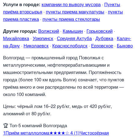
Услуги в городе:
компании по вывозу мусора
·
Пункты
приёма вторсырья
·
пункты приема макулатуры
·
пункты
приема пластика
·
пункты приема стеклотары
Другие города:
Волжский
·
Камышин
·
Горьковский
·
Михайловка
·
Урюпинск
·
Средняя Ахтуба
·
Дубовка
·
Калач-
на-Дону
·
Николаевск
·
Краснослободск
·
Ерзовское
·
Быково
Волгоград — промышленный город Поволжья с
металлургическими, нефтеперерабатывающими и
машиностроительными предприятиями. Протяжённость
города (более 100 км вдоль Волги) означает, что пунктов
приёма много и они распределены по всей территории —
около 100 компаний.
Цены: чёрный лом 16–22 руб/кг, медь от 420 руб/кг,
алюминий от 80 руб/кг.
🏆
Топ-5 компаний Волгограда
1
Приём металлолома
★★★★☆
4
(1)
Чистоозёрная