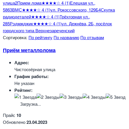
улица
2
Прием лома
★★★★☆
4
(1)
Елецкая ул.,
586
3
ВМС
★★★★☆
4
(1)
ул. Рокоссовского, 129Б
4
Скупка
радиодеталей
★★★★☆
4
(1)
Трёхгорная ул.,
28
5
Рэдмжджик
★★★★☆
4
(1)
ул. Дежнёва, 2Б, посёлок
городского типа Верхнезареченский
Сортировка:
По рейтингу
По названию
По отзывам
Приём металлолома
Адрес:
Чистоозёрная улица
График работы:
Не указан
Рейтинг:
Загрузка...
Прайс
10
Обновлено
23.04.2023