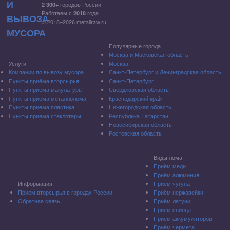
городов России
2 300+
Работаем с
года
2018
© 2018–2026 metallraw.ru
Популярные города
Москва и Московская область
Услуги
Москва
Компании по вывозу мусора
Санкт-Петербург и Ленинградская область
Пункты приёма вторсырья
Санкт-Петербург
Пункты приема макулатуры
Свердловская область
Пункты приема металлолома
Краснодарский край
Пункты приема пластика
Нижегородская область
Пункты приема стеклотары
Республика Татарстан
Новосибирская область
Ростовская область
Виды лома
Приём меди
Приём алюминия
Информация
Приём чугуна
Прием вторсырья в городах России
Приём нержавейки
Обратная связь
Приём латуни
Приём свинца
Приём аккумуляторов
Приём чермета