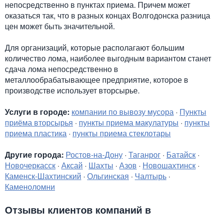
непосредственно в пунктах приема. Причем может
оказаться так, что в разных концах Волгодонска разница
цен может быть значительной.
Для организаций, которые располагают большим
количество лома, наиболее выгодным вариантом станет
сдача лома непосредственно в
металлообрабатывающее предприятие, которое в
производстве использует вторсырье.
Услуги в городе:
компании по вывозу мусора
·
Пункты
приёма вторсырья
·
пункты приема макулатуры
·
пункты
приема пластика
·
пункты приема стеклотары
Другие города:
Ростов-на-Дону
·
Таганрог
·
Батайск
·
Новочеркасск
·
Аксай
·
Шахты
·
Азов
·
Новошахтинск
·
Каменск-Шахтинский
·
Ольгинская
·
Чалтырь
·
Каменоломни
Отзывы клиентов компаний в