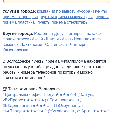
Услуги в городе:
компании по вывозу мусора
·
Пункты
приёма вторсырья
·
пункты приема макулатуры
·
пункты
приема пластика
·
пункты приема стеклотары
Другие города:
Ростов-на-Дону
·
Таганрог
·
Батайск
·
Новочеркасск
·
Аксай
·
Шахты
·
Азов
·
Новошахтинск
·
Каменск-Шахтинский
·
Ольгинская
·
Чалтырь
·
Каменоломни
В Волгодонске пункты приема металлолома находятся
по указанному в таблице адресу, где также есть график
работы и номера телефонов по которым можно
связаться с компанией.
🏆
Топ-5 компаний Волгодонска
1
Центральный офис Прогус
★★★★☆
4
(1)
ая ул.,
2В
2
Прогус
★★★★☆
4
(1)
Романовское ш.,
2Б
3
Донцветмет
★★★★☆
4
(1)
Окружная ул.,
16
4
Прогус
★★★★☆
4
(1)
Жуковское ш., 2
5
Аргон
★★★★☆