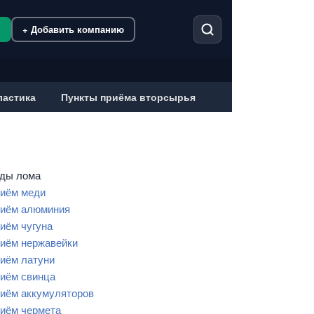
м
+ Добавить компанию
ластика
Пункты приёма вторсырья
ды лома
иём меди
иём алюминия
иём чугуна
иём нержавейки
иём латуни
иём свинца
иём аккумуляторов
иём чермета