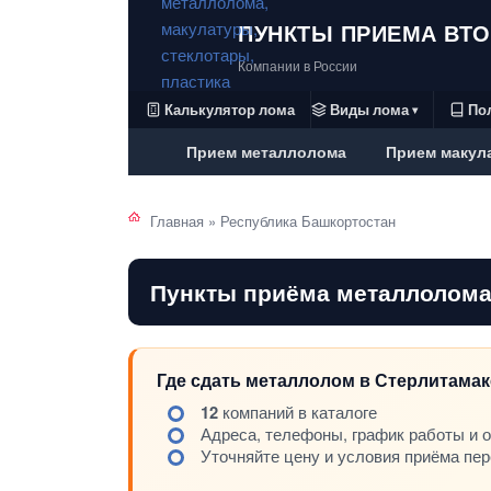
ПУНКТЫ ПРИЕМА ВТ
Компании в России
Калькулятор лома
Виды лома
По
▾
Прием металлолома
Прием макул
Главная
»
Республика Башкортостан
Пункты приёма металлолома
Где сдать металлолом в Стерлитамак
12
компаний в каталоге
Адреса, телефоны, график работы и 
Уточняйте цену и условия приёма пе