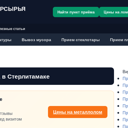
ОРСЫРЬЯ
Найти пункт приёма
Цены на ло
лезные статьи
атуры
Вывоз мусора
Прием стеклотары
Прием п
Ви
 в Стерлитамаке
Пр
Пр
Пр
е
Пр
Пр
Цены на металлолом
Пр
отзывы
ред визитом
Пр
Пр