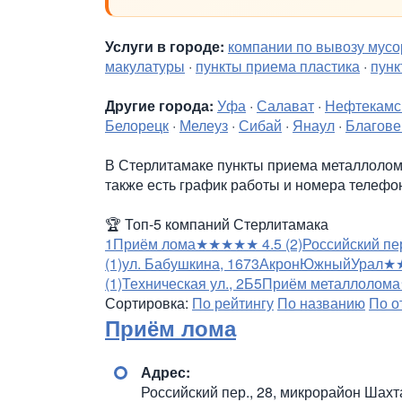
Услуги в городе:
компании по вывозу мусо
макулатуры
·
пункты приема пластика
·
пунк
Другие города:
Уфа
·
Салават
·
Нефтекамс
Белорецк
·
Мелеуз
·
Сибай
·
Янаул
·
Благове
В Стерлитамаке пункты приема металлолома
также есть график работы и номера телефо
🏆
Топ-5 компаний Стерлитамака
1
Приём лома
★★★★★
4.5
(2)
Российский пе
(1)
ул. Бабушкина, 167
3
АкронЮжныйУрал
★
(1)
Техническая ул., 2Б
5
Приём металлолома
Сортировка:
По рейтингу
По названию
По о
Приём лома
Адрес:
Российский пер., 28, микрорайон Шахт