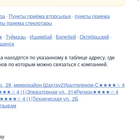
ра
·
Пункты приёма вторсырья
·
пункты приема
ты приема стеклотары
к
·
Туймазы
·
Ишимбай
·
Белебей
·
Октябрьский
·
щенск
 находятся по указанному в таблице адресу, где
нов по которым можно связаться с компанией.
р., 28, микрорайон Шахтау
2
Уралтелеком-С
★★★★☆
4
★★★☆
4
(1)
Элеваторная ул., 31
4
Регион
★★★★☆
4
★★★★☆
4
(1)
Техническая ул., 2Б
тзывам
ау