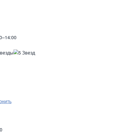
0–14:00
онить
00