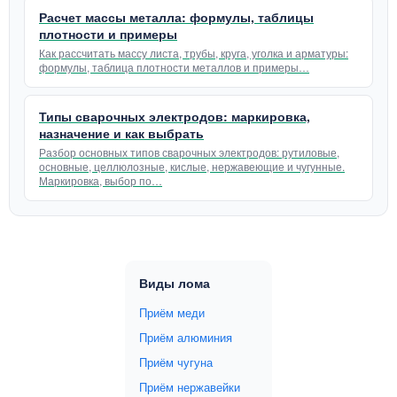
Расчет массы металла: формулы, таблицы
плотности и примеры
Как рассчитать массу листа, трубы, круга, уголка и арматуры:
формулы, таблица плотности металлов и примеры…
Типы сварочных электродов: маркировка,
назначение и как выбрать
Разбор основных типов сварочных электродов: рутиловые,
основные, целлюлозные, кислые, нержавеющие и чугунные.
Маркировка, выбор по…
Виды лома
Приём меди
Приём алюминия
Приём чугуна
Приём нержавейки