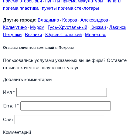
приёма вторсырья
·
пункты приема макулатуры
·
пункты
приема пластика
·
пункты приема стеклотары
Другие города:
Владимир
·
Ковров
·
Александров
·
Кольчугино
·
Муром
·
Гусь-Хрустальный
·
Киржач
·
Лакинск
·
Петушки
·
Вязники
·
Юрьев-Польский
·
Мелехово
Отзывы клиентов компаний в Покрове
Пользовались услугами указанных выше фирм? Оставьте
отзыв о качестве полученных услуг:
Добавить комментарий
Имя
*
Email
*
Сайт
Комментарий