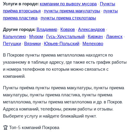
Услуги в городе:
компании по вывозу мусора
·
Пункты
приёма вторсырья
·
пункты приема макулатуры
·
пункты
приема пластика
·
пункты приема стеклотары
Другие города:
Владимир
·
Ковров
·
Александров
·
Кольчугино
·
Муром
·
Гусь-Хрустальный
·
Киржач
·
Лакинск
·
Петушки
·
Вязники
·
Юрьев-Польский
·
Мелехово
В Покрове пункты приема металлолома находятся по
указанному в таблице адресу, где также есть график работы
и номера телефонов по которым можно связаться с
компанией.
Пункты приёма пункты приема макулатуры, пункты приема
макулатуры, пункты приема пластика, пункты приема
металлолома, пункты приема металлолома и др. в Покров.
Адреса компаний, телефоны, режим работы и отзывы.
Выберите услугу и найдите ближайший пункт.
🏆
Топ-5 компаний Покрова