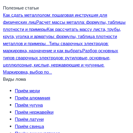
Полезные статьи
Как сдать металлолом: пошаговая инструкция для
физических лиц
Расчет массы металла: формулы, таблицы
плотности и примеры
Как рассчитать массу листа, трубы,
круга, уголка и арматуры: формулы, таблица плотности
металлов и примеры…
Типы сварочных электродов:
маркировка, назначение и как выбрать
Разбор основных
типов сварочных электродов: рутиловые, основные,
целлюлозные, кислые, нержавеющие и чугунные.
Маркировка, выбор по…
Виды лома
Приём меди
Приём алюминия
Приём чугуна
Приём нержавейки
Приём латуни
Приём свинца