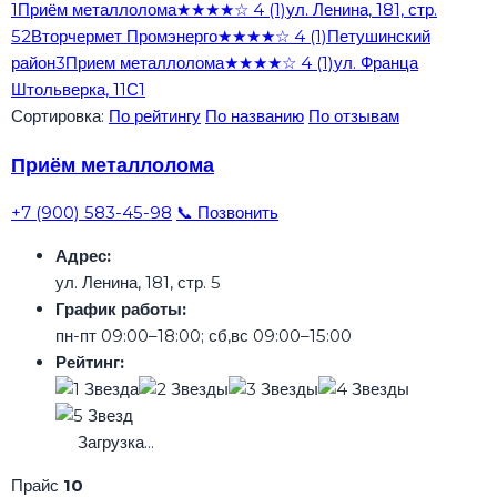
1
Приём металлолома
★★★★☆
4
(1)
ул. Ленина, 181, стр.
5
2
Вторчермет Промэнерго
★★★★☆
4
(1)
Петушинский
район
3
Прием металлолома
★★★★☆
4
(1)
ул. Франца
Штольверка, 11С1
Сортировка:
По рейтингу
По названию
По отзывам
Приём металлолома
+7 (900) 583-45-98
📞 Позвонить
Адрес:
ул. Ленина, 181, стр. 5
График работы:
пн-пт 09:00–18:00; сб,вс 09:00–15:00
Рейтинг:
Загрузка...
Прайс
10