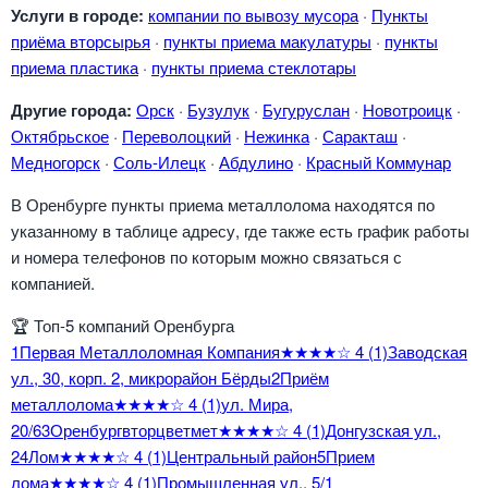
Услуги в городе:
компании по вывозу мусора
·
Пункты
приёма вторсырья
·
пункты приема макулатуры
·
пункты
приема пластика
·
пункты приема стеклотары
Другие города:
Орск
·
Бузулук
·
Бугуруслан
·
Новотроицк
·
Октябрьское
·
Переволоцкий
·
Нежинка
·
Саракташ
·
Медногорск
·
Соль-Илецк
·
Абдулино
·
Красный Коммунар
В Оренбурге пункты приема металлолома находятся по
указанному в таблице адресу, где также есть график работы
и номера телефонов по которым можно связаться с
компанией.
🏆
Топ-5 компаний Оренбурга
1
Первая Металлоломная Компания
★★★★☆
4
(1)
Заводская
ул., 30, корп. 2, микрорайон Бёрды
2
Приём
металлолома
★★★★☆
4
(1)
ул. Мира,
20/6
3
Оренбургвторцветмет
★★★★☆
4
(1)
Донгузская ул.,
2
4
Лом
★★★★☆
4
(1)
Центральный район
5
Прием
лома
★★★★☆
4
(1)
Промышленная ул., 5/1