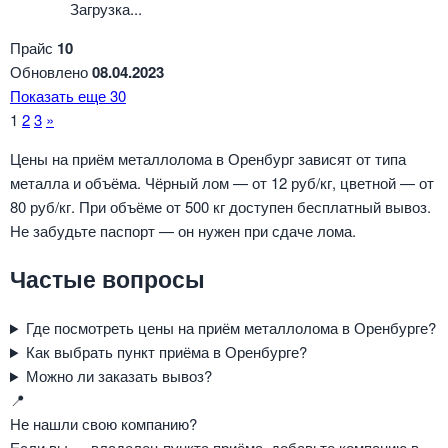
Загрузка...
Прайс
10
Обновлено
08.04.2023
Показать еще 30
Навигация
1
2
3
»
по
Цены на приём металлолома в Оренбург зависят от типа
металла и объёма. Чёрный лом — от 12 руб/кг, цветной — от
страницам
80 руб/кг. При объёме от 500 кг доступен бесплатный вывоз.
Не забудьте паспорт — он нужен при сдаче лома.
Частые вопросы
Где посмотреть цены на приём металлолома в Оренбурге?
Как выбрать пункт приёма в Оренбурге?
Можно ли заказать вывоз?
📍
Не нашли свою компанию?
Если вы — владелец пункта приёма, добавьте компанию в