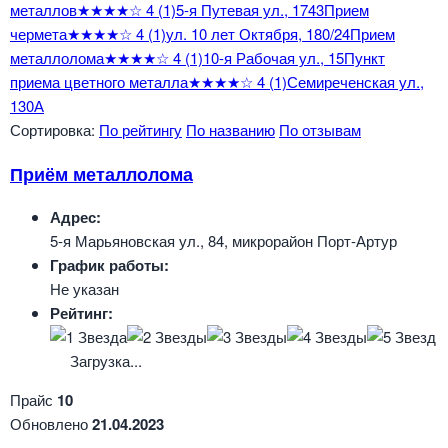
металлов
★★★★☆
4
(1)
5-я Путевая ул., 174
3
Прием
чермета
★★★★☆
4
(1)
ул. 10 лет Октября, 180/2
4
Прием
металлолома
★★★★☆
4
(1)
10-я Рабочая ул., 1
5
Пункт
приема цветного металла
★★★★☆
4
(1)
Семиреченская ул.,
130А
Сортировка:
По рейтингу
По названию
По отзывам
Приём металлолома
Адрес:
5-я Марьяновская ул., 84, микрорайон Порт-Артур
График работы:
Не указан
Рейтинг:
Загрузка...
Прайс
10
Обновлено
21.04.2023