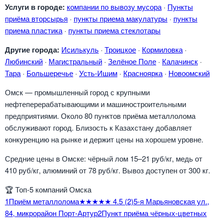
Услуги в городе:
компании по вывозу мусора
·
Пункты
приёма вторсырья
·
пункты приема макулатуры
·
пункты
приема пластика
·
пункты приема стеклотары
Другие города:
Исилькуль
·
Троицкое
·
Кормиловка
·
Любинский
·
Магистральный
·
Зелёное Поле
·
Калачинск
·
Тара
·
Большеречье
·
Усть-Ишим
·
Красноярка
·
Новоомский
Омск — промышленный город с крупными
нефтеперерабатывающими и машиностроительными
предприятиями. Около 80 пунктов приёма металлолома
обслуживают город. Близость к Казахстану добавляет
конкуренцию на рынке и держит цены на хорошем уровне.
Средние цены в Омске: чёрный лом 15–21 руб/кг, медь от
410 руб/кг, алюминий от 78 руб/кг. Вывоз доступен от 300 кг.
🏆
Топ-5 компаний Омска
1
Приём металлолома
★★★★★
4.5
(2)
5-я Марьяновская ул.,
84, микрорайон Порт-Артур
2
Пункт приёма чёрных-цветных