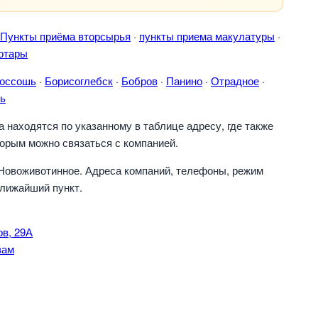
Пункты приёма вторсырья
·
пункты приема макулатуры
·
отары
оссошь
·
Борисоглебск
·
Бобров
·
Панино
·
Отрадное
·
ь
находятся по указанному в таблице адресу, где также
торым можно связаться с компанией.
Новоживотинное. Адреса компаний, телефоны, режим
ближайший пункт.
ов, 29А
вам