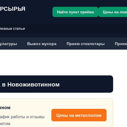
ОРСЫРЬЯ
Найти пункт приёма
Цены на ло
лезные статьи
улатуры
Вывоз мусора
Прием стеклотары
Прием
 в Новоживотинном
инном
Цены на металлолом
рафик работы и отзывы
зитом