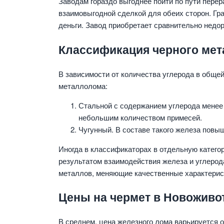
Заводам гораздо выгоднее пойти по пути пере
взаимовыгодной сделкой для обеих сторон. Гр
деньги. Завод приобретает сравнительно недор
Классификация черного ме
В зависимости от количества углерода в обще
металлолома:
Стальной с содержанием углерода менее
небольшим количеством примесей.
Чугунный. В составе такого железа повы
Иногда в классификаторах в отдельную катего
результатом взаимодействия железа и углерод
металлов, меняющие качественные характерис
Цены на чермет в Новоживо
В среднем, цена железного лома варьируется от 