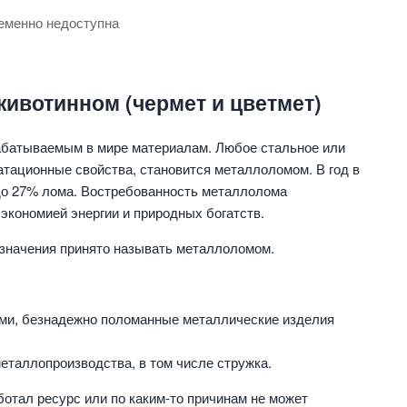
еменно недоступна
ивотинном (чермет и цветмет)
абатываемым в мире материалам. Любое стальное или
уатационные свойства, становится металлоломом. В год в
 до 27% лома. Востребованность металлолома
кономией энергии и природных богатств.
азначения принято называть металлоломом.
ми, безнадежно поломанные металлические изделия
еталлопроизводства, в том числе стружка.
отал ресурс или по каким-то причинам не может