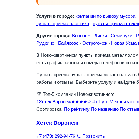
Услуги в городе:
компании по вывозу мусора
·
пункты приема пластика
·
пункты приема стекл
Другие города:
Воронеж
·
Лиски
·
Семилуки
·
Р
Рудкино
·
Бабяково
·
Острогожск
·
Новая Усман
В Новоживотинном пункты приема металлолома 
есть график работы и номера телефонов по ко
Пункты приёма пункты приема металлолома в 
работы и отзывы. Выберите услугу и найдите 
🏆
Топ-5 компаний Новоживотинного
1
Хетек Воронеж
★★★★☆
4
(1)
ул. Механизатор
Сортировка:
По рейтингу
По названию
По отзы
Хетек Воронеж
+7 (473) 292-94-76
📞 Позвонить