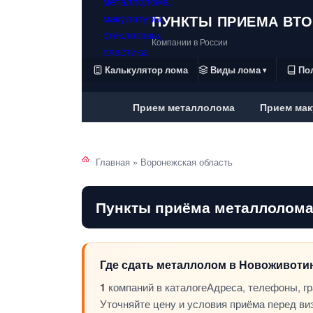
ПУНКТЫ ПРИЕМА ВТ
Компании в России
Калькулятор лома
Виды лома
По
▾
Прием металлолома
Прием мак
Главная
»
Воронежская область
Пункты приёма металлолома
Где сдать металлолом в Новоживот
1
компаний в каталоге
Адреса, телефоны, г
Уточняйте цену и условия приёма перед ви