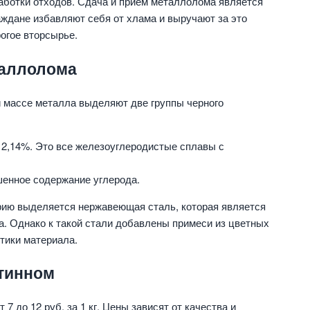
работки отходов. Сдача и прием металлолома является
аждане избавляют себя от хлама и выручают за это
огое вторсырье.
таллолома
й массе металла выделяют две группы черного
 2,14%. Это все железоуглеродистые сплавы с
шенное содержание углерода.
рию выделяется нержавеющая сталь, которая является
а. Однако к такой стали добавлены примеси из цветных
тики материала.
тинном
7 до 12 руб. за 1 кг. Цены зависят от качества и