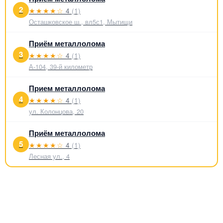
2
★★★★☆
4
(1)
Осташковское ш., вл5с1, Мытищи
Приём металлолома
3
★★★★☆
4
(1)
А-104, 39-й километр
Прием металлолома
4
★★★★☆
4
(1)
ул. Колонцова, 20
Приём металлолома
5
★★★★☆
4
(1)
Лесная ул., 4