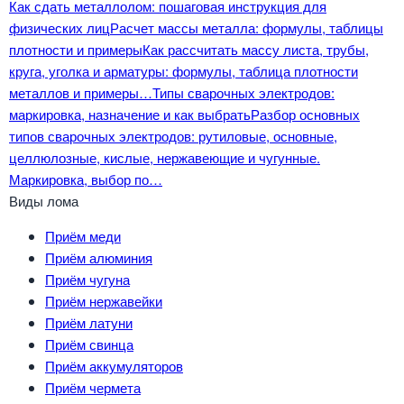
Как сдать металлолом: пошаговая инструкция для
физических лиц
Расчет массы металла: формулы, таблицы
плотности и примеры
Как рассчитать массу листа, трубы,
круга, уголка и арматуры: формулы, таблица плотности
металлов и примеры…
Типы сварочных электродов:
маркировка, назначение и как выбрать
Разбор основных
типов сварочных электродов: рутиловые, основные,
целлюлозные, кислые, нержавеющие и чугунные.
Маркировка, выбор по…
Виды лома
Приём меди
Приём алюминия
Приём чугуна
Приём нержавейки
Приём латуни
Приём свинца
Приём аккумуляторов
Приём чермета