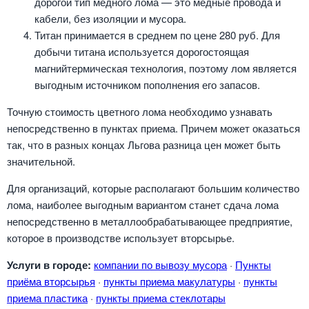
дорогой тип медного лома — это медные провода и
кабели, без изоляции и мусора.
Титан принимается в среднем по цене 280 руб. Для
добычи титана используется дорогостоящая
магнийтермическая технология, поэтому лом является
выгодным источником пополнения его запасов.
Точную стоимость цветного лома необходимо узнавать
непосредственно в пунктах приема. Причем может оказаться
так, что в разных концах Льгова разница цен может быть
значительной.
Для организаций, которые располагают большим количество
лома, наиболее выгодным вариантом станет сдача лома
непосредственно в металлообрабатывающее предприятие,
которое в производстве использует вторсырье.
Услуги в городе:
компании по вывозу мусора
·
Пункты
приёма вторсырья
·
пункты приема макулатуры
·
пункты
приема пластика
·
пункты приема стеклотары