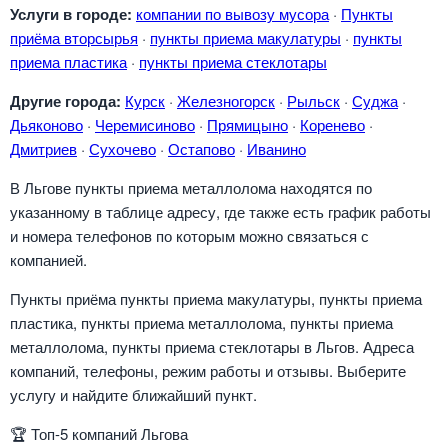
Услуги в городе:
компании по вывозу мусора
·
Пункты
приёма вторсырья
·
пункты приема макулатуры
·
пункты
приема пластика
·
пункты приема стеклотары
Другие города:
Курск
·
Железногорск
·
Рыльск
·
Суджа
·
Дьяконово
·
Черемисиново
·
Прямицыно
·
Коренево
·
Дмитриев
·
Сухочево
·
Остапово
·
Иванино
В Льгове пункты приема металлолома находятся по
указанному в таблице адресу, где также есть график работы
и номера телефонов по которым можно связаться с
компанией.
Пункты приёма пункты приема макулатуры, пункты приема
пластика, пункты приема металлолома, пункты приема
металлолома, пункты приема стеклотары в Льгов. Адреса
компаний, телефоны, режим работы и отзывы. Выберите
услугу и найдите ближайший пункт.
🏆
Топ-5 компаний Льгова