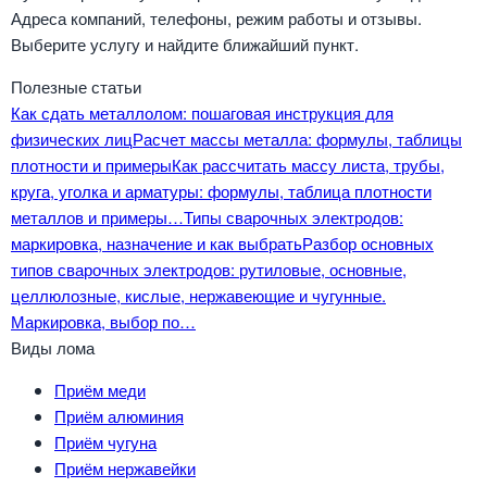
Адреса компаний, телефоны, режим работы и отзывы.
Выберите услугу и найдите ближайший пункт.
Полезные статьи
Как сдать металлолом: пошаговая инструкция для
физических лиц
Расчет массы металла: формулы, таблицы
плотности и примеры
Как рассчитать массу листа, трубы,
круга, уголка и арматуры: формулы, таблица плотности
металлов и примеры…
Типы сварочных электродов:
маркировка, назначение и как выбрать
Разбор основных
типов сварочных электродов: рутиловые, основные,
целлюлозные, кислые, нержавеющие и чугунные.
Маркировка, выбор по…
Виды лома
Приём меди
Приём алюминия
Приём чугуна
Приём нержавейки