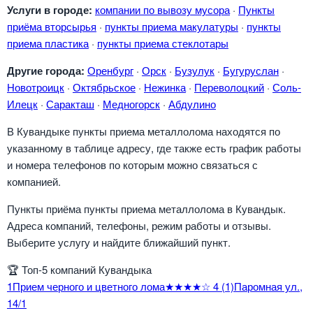
Услуги в городе:
компании по вывозу мусора
·
Пункты
приёма вторсырья
·
пункты приема макулатуры
·
пункты
приема пластика
·
пункты приема стеклотары
Другие города:
Оренбург
·
Орск
·
Бузулук
·
Бугуруслан
·
Новотроицк
·
Октябрьское
·
Нежинка
·
Переволоцкий
·
Соль-
Илецк
·
Саракташ
·
Медногорск
·
Абдулино
В Кувандыке пункты приема металлолома находятся по
указанному в таблице адресу, где также есть график работы
и номера телефонов по которым можно связаться с
компанией.
Пункты приёма пункты приема металлолома в Кувандык.
Адреса компаний, телефоны, режим работы и отзывы.
Выберите услугу и найдите ближайший пункт.
🏆
Топ-5 компаний Кувандыка
1
Прием черного и цветного лома
★★★★☆
4
(1)
Паромная ул.,
14/1