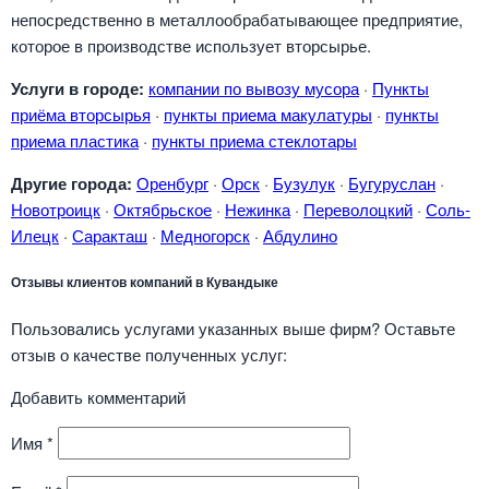
непосредственно в металлообрабатывающее предприятие,
которое в производстве использует вторсырье.
Услуги в городе:
компании по вывозу мусора
·
Пункты
приёма вторсырья
·
пункты приема макулатуры
·
пункты
приема пластика
·
пункты приема стеклотары
Другие города:
Оренбург
·
Орск
·
Бузулук
·
Бугуруслан
·
Новотроицк
·
Октябрьское
·
Нежинка
·
Переволоцкий
·
Соль-
Илецк
·
Саракташ
·
Медногорск
·
Абдулино
Отзывы клиентов компаний в Кувандыке
Пользовались услугами указанных выше фирм? Оставьте
отзыв о качестве полученных услуг:
Добавить комментарий
Имя
*