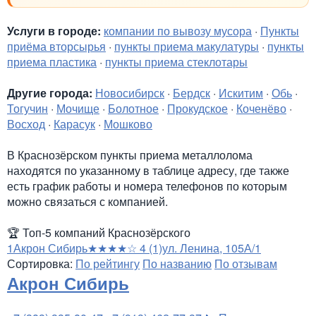
Услуги в городе:
компании по вывозу мусора
·
Пункты
приёма вторсырья
·
пункты приема макулатуры
·
пункты
приема пластика
·
пункты приема стеклотары
Другие города:
Новосибирск
·
Бердск
·
Искитим
·
Обь
·
Тогучин
·
Мочище
·
Болотное
·
Прокудское
·
Коченёво
·
Восход
·
Карасук
·
Мошково
В Краснозёрском пункты приема металлолома
находятся по указанному в таблице адресу, где также
есть график работы и номера телефонов по которым
можно связаться с компанией.
🏆
Топ-5 компаний Краснозёрского
1
Акрон Сибирь
★★★★☆
4
(1)
ул. Ленина, 105А/1
Сортировка:
По рейтингу
По названию
По отзывам
Акрон Сибирь