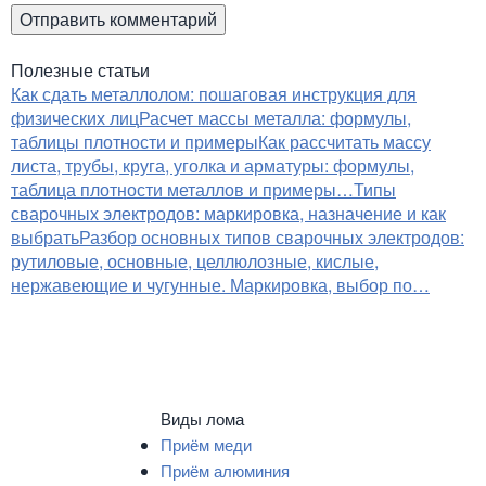
Полезные статьи
Как сдать металлолом: пошаговая инструкция для
физических лиц
Расчет массы металла: формулы,
таблицы плотности и примеры
Как рассчитать массу
листа, трубы, круга, уголка и арматуры: формулы,
таблица плотности металлов и примеры…
Типы
сварочных электродов: маркировка, назначение и как
выбрать
Разбор основных типов сварочных электродов:
рутиловые, основные, целлюлозные, кислые,
нержавеющие и чугунные. Маркировка, выбор по…
Виды лома
Приём меди
Приём алюминия