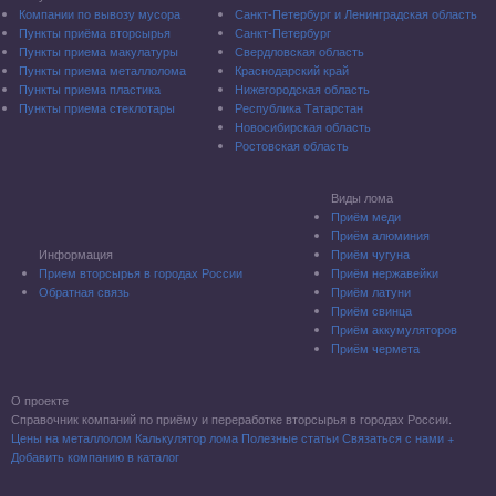
Компании по вывозу мусора
Санкт-Петербург и Ленинградская область
Пункты приёма вторсырья
Санкт-Петербург
Пункты приема макулатуры
Свердловская область
Пункты приема металлолома
Краснодарский край
Пункты приема пластика
Нижегородская область
Пункты приема стеклотары
Республика Татарстан
Новосибирская область
Ростовская область
Виды лома
Приём меди
Приём алюминия
Информация
Приём чугуна
Прием вторсырья в городах России
Приём нержавейки
Обратная связь
Приём латуни
Приём свинца
Приём аккумуляторов
Приём чермета
О проекте
Справочник компаний по приёму и переработке вторсырья в городах России.
Цены на металлолом
Калькулятор лома
Полезные статьи
Связаться с нами
+
Добавить компанию в каталог