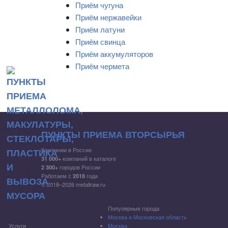
Приём чугуна
Приём нержавейки
Приём латуни
Приём свинца
Приём аккумуляторов
Приём чермета
ПУНКТЫ ПРИЕМА ВТОРСЫРЬЯ
Компании в России
компаний в каталоге
31 000+
городов России
2 300+
Работаем с
года
2018
© 2018–2026 metallraw.ru
Популярные города
Москва и Московская область
Услуги
Москва