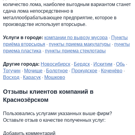
количество лома, наиболее выгодным вариантом станет
сдача лома непосредственно в
металлообрабатывающее предприятие, которое в
производстве использует вторсырье.
Услуги в городе:
компании по вывозу мусора
·
Пункты
приёма вторсырья
·
пункты приема макулатуры
·
пункты
приема пластика
·
пункты приема стеклотары
Другие города:
Новосибирск
·
Бердск
·
Искитим
·
Обь
·
Тогучин
·
Мочище
·
Болотное
·
Прокудское
·
Коченёво
·
Восход
·
Карасук
·
Мошково
Отзывы клиентов компаний в
Краснозёрском
Пользовались услугами указанных выше фирм?
Оставьте отзыв о качестве полученных услуг:
Добавить комментарий