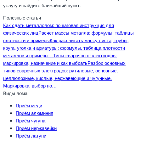
услугу и найдите ближайший пункт.
Полезные статьи
Как сдать металлолом: пошаговая инструкция для
физических лиц
Расчет массы металла: формулы, таблицы
плотности и примеры
Как рассчитать массу листа, трубы,
круга, уголка и арматуры: формулы, таблица плотности
металлов и примеры…
Типы сварочных электродов:
маркировка, назначение и как выбрать
Разбор основных
типов сварочных электродов: рутиловые, основные,
целлюлозные, кислые, нержавеющие и чугунные.
Маркировка, выбор по…
Виды лома
Приём меди
Приём алюминия
Приём чугуна
Приём нержавейки
Приём латуни