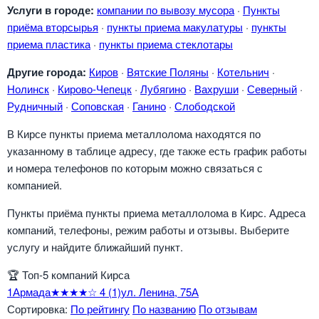
Услуги в городе:
компании по вывозу мусора
·
Пункты
приёма вторсырья
·
пункты приема макулатуры
·
пункты
приема пластика
·
пункты приема стеклотары
Другие города:
Киров
·
Вятские Поляны
·
Котельнич
·
Нолинск
·
Кирово-Чепецк
·
Лубягино
·
Вахруши
·
Северный
·
Рудничный
·
Соповская
·
Ганино
·
Слободской
В Кирсе пункты приема металлолома находятся по
указанному в таблице адресу, где также есть график работы
и номера телефонов по которым можно связаться с
компанией.
Пункты приёма пункты приема металлолома в Кирс. Адреса
компаний, телефоны, режим работы и отзывы. Выберите
услугу и найдите ближайший пункт.
🏆
Топ-5 компаний Кирса
1
Армада
★★★★☆
4
(1)
ул. Ленина, 75А
Сортировка:
По рейтингу
По названию
По отзывам