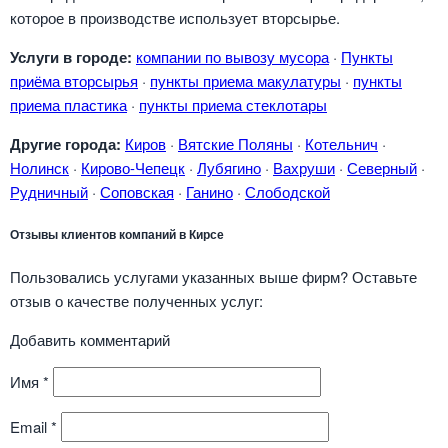
которое в производстве использует вторсырье.
Услуги в городе:
компании по вывозу мусора
·
Пункты
приёма вторсырья
·
пункты приема макулатуры
·
пункты
приема пластика
·
пункты приема стеклотары
Другие города:
Киров
·
Вятские Поляны
·
Котельнич
·
Нолинск
·
Кирово-Чепецк
·
Лубягино
·
Вахруши
·
Северный
·
Рудничный
·
Соповская
·
Ганино
·
Слободской
Отзывы клиентов компаний в Кирсе
Пользовались услугами указанных выше фирм? Оставьте
отзыв о качестве полученных услуг:
Добавить комментарий
Имя
*
Email
*