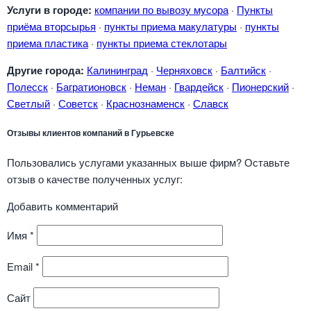
Услуги в городе:
компании по вывозу мусора
·
Пункты
приёма вторсырья
·
пункты приема макулатуры
·
пункты
приема пластика
·
пункты приема стеклотары
Другие города:
Калининград
·
Черняховск
·
Балтийск
·
Полесск
·
Багратионовск
·
Неман
·
Гвардейск
·
Пионерский
·
Светлый
·
Советск
·
Краснознаменск
·
Славск
Отзывы клиентов компаний в Гурьевске
Пользовались услугами указанных выше фирм? Оставьте
отзыв о качестве полученных услуг:
Добавить комментарий
Имя
*
Email
*
Сайт