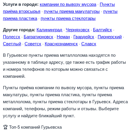
Услуги в городе:
компании по вывозу мусора
·
Пункты
приёма вторсырья
·
пункты приема макулатуры
·
пункты
приема пластика
·
пункты приема стеклотары
Другие города:
Калининград
·
Черняховск
·
Балтийск
·
Полесск
·
Багратионовск
·
Неман
·
Гвардейск
·
Пионерский
·
Светлый
·
Советск
·
Краснознаменск
·
Славск
В Гурьевске пункты приема металлолома находятся по
указанному в таблице адресу, где также есть график работы
и номера телефонов по которым можно связаться с
компанией.
Пункты приёма компании по вывозу мусора, пункты приема
макулатуры, пункты приема пластика, пункты приема
металлолома, пункты приема стеклотары в Гурьевск. Адреса
компаний, телефоны, режим работы и отзывы. Выберите
услугу и найдите ближайший пункт.
🏆
Топ-5 компаний Гурьевска