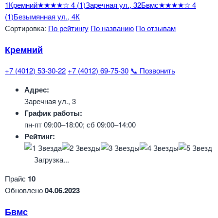
1
Кремний
★★★★☆
4
(1)
Заречная ул., 3
2
Бвмс
★★★★☆
4
(1)
Безымянная ул., 4К
Сортировка:
По рейтингу
По названию
По отзывам
Кремний
+7 (4012) 53-30-22
+7 (4012) 69-75-30
📞 Позвонить
Адрес:
Заречная ул., 3
График работы:
пн-пт 09:00–18:00; сб 09:00–14:00
Рейтинг:
Загрузка...
Прайс
10
Обновлено
04.06.2023
Бвмс