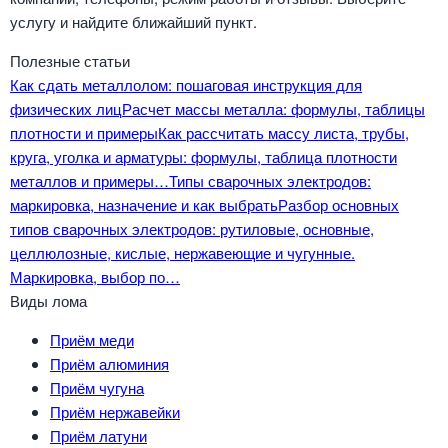
услугу и найдите ближайший пункт.
Полезные статьи
Как сдать металлолом: пошаговая инструкция для
физических лиц
Расчет массы металла: формулы, таблицы
плотности и примеры
Как рассчитать массу листа, трубы,
круга, уголка и арматуры: формулы, таблица плотности
металлов и примеры…
Типы сварочных электродов:
маркировка, назначение и как выбрать
Разбор основных
типов сварочных электродов: рутиловые, основные,
целлюлозные, кислые, нержавеющие и чугунные.
Маркировка, выбор по…
Виды лома
Приём меди
Приём алюминия
Приём чугуна
Приём нержавейки
Приём латуни