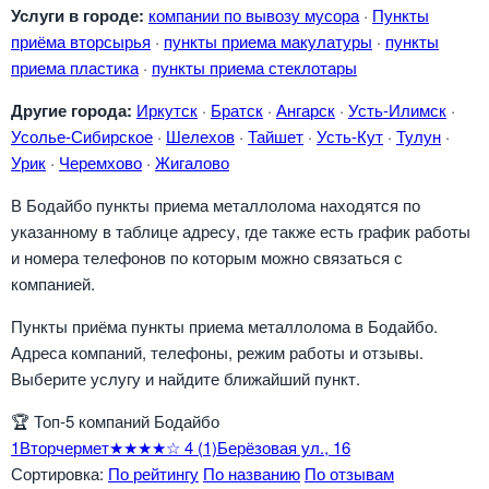
Услуги в городе:
компании по вывозу мусора
·
Пункты
приёма вторсырья
·
пункты приема макулатуры
·
пункты
приема пластика
·
пункты приема стеклотары
Другие города:
Иркутск
·
Братск
·
Ангарск
·
Усть-Илимск
·
Усолье-Сибирское
·
Шелехов
·
Тайшет
·
Усть-Кут
·
Тулун
·
Урик
·
Черемхово
·
Жигалово
В Бодайбо пункты приема металлолома находятся по
указанному в таблице адресу, где также есть график работы
и номера телефонов по которым можно связаться с
компанией.
Пункты приёма пункты приема металлолома в Бодайбо.
Адреса компаний, телефоны, режим работы и отзывы.
Выберите услугу и найдите ближайший пункт.
🏆
Топ-5 компаний Бодайбо
1
Вторчермет
★★★★☆
4
(1)
Берёзовая ул., 16
Сортировка:
По рейтингу
По названию
По отзывам