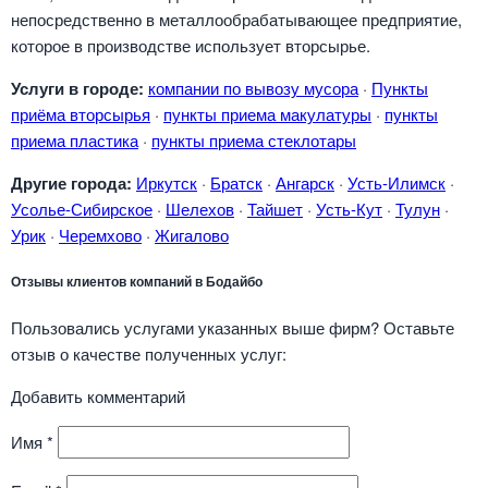
непосредственно в металлообрабатывающее предприятие,
которое в производстве использует вторсырье.
Услуги в городе:
компании по вывозу мусора
·
Пункты
приёма вторсырья
·
пункты приема макулатуры
·
пункты
приема пластика
·
пункты приема стеклотары
Другие города:
Иркутск
·
Братск
·
Ангарск
·
Усть-Илимск
·
Усолье-Сибирское
·
Шелехов
·
Тайшет
·
Усть-Кут
·
Тулун
·
Урик
·
Черемхово
·
Жигалово
Отзывы клиентов компаний в Бодайбо
Пользовались услугами указанных выше фирм? Оставьте
отзыв о качестве полученных услуг:
Добавить комментарий
Имя
*