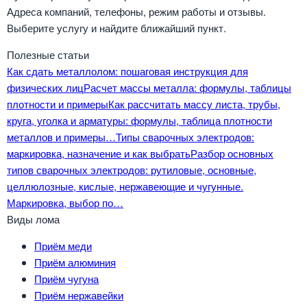
Адреса компаний, телефоны, режим работы и отзывы.
Выберите услугу и найдите ближайший пункт.
Полезные статьи
Как сдать металлолом: пошаговая инструкция для
физических лиц
Расчет массы металла: формулы, таблицы
плотности и примеры
Как рассчитать массу листа, трубы,
круга, уголка и арматуры: формулы, таблица плотности
металлов и примеры…
Типы сварочных электродов:
маркировка, назначение и как выбрать
Разбор основных
типов сварочных электродов: рутиловые, основные,
целлюлозные, кислые, нержавеющие и чугунные.
Маркировка, выбор по…
Виды лома
Приём меди
Приём алюминия
Приём чугуна
Приём нержавейки