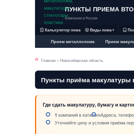
ПУНКТЫ ПРИЕМА ВТ
Компании в России
Калькулятор лома
Виды лома
По
▾
Прием металлолома
Прием макул
Главная
»
Новосибирская область
Пункты приёма макулатуры 
Где сдать макулатуру, бумагу и карто
1
компаний в каталоге
Адреса, телефо
Уточняйте цену и условия приёма пе