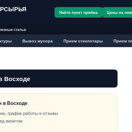
ОРСЫРЬЯ
Найти пункт приёма
Цены на ло
лезные статьи
атуры
Вывоз мусора
Прием стеклотары
Прием п
в Восходе
н в Восходе
ны, график работы и отзывы
ред визитом