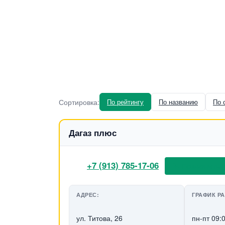
Сортировка:
По рейтингу
По названию
По 
Дагаз плюс
+7 (913) 785-17-06
📞 Позвонить
АДРЕС:
ГРАФИК Р
ул. Титова, 26
пн-пт 09: