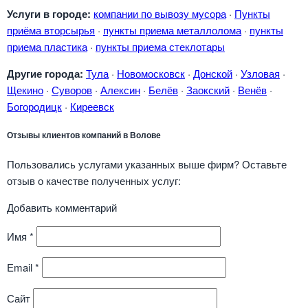
Услуги в городе:
компании по вывозу мусора
·
Пункты
приёма вторсырья
·
пункты приема металлолома
·
пункты
приема пластика
·
пункты приема стеклотары
Другие города:
Тула
·
Новомосковск
·
Донской
·
Узловая
·
Щекино
·
Суворов
·
Алексин
·
Белёв
·
Заокский
·
Венёв
·
Богородицк
·
Киреевск
Отзывы клиентов компаний в Волове
Пользовались услугами указанных выше фирм? Оставьте
отзыв о качестве полученных услуг:
Добавить комментарий
Имя
*
Email
*
Сайт