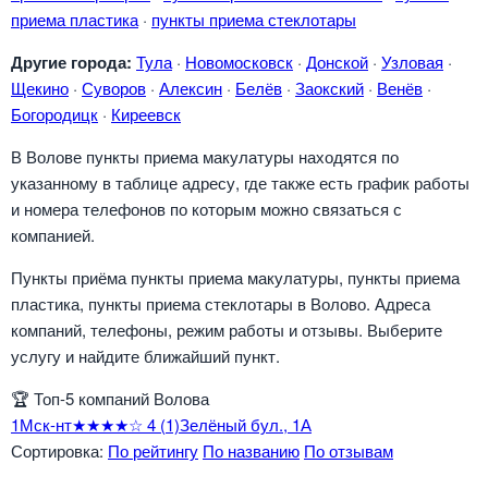
приема пластика
·
пункты приема стеклотары
Другие города:
Тула
·
Новомосковск
·
Донской
·
Узловая
·
Щекино
·
Суворов
·
Алексин
·
Белёв
·
Заокский
·
Венёв
·
Богородицк
·
Киреевск
В Волове пункты приема макулатуры находятся по
указанному в таблице адресу, где также есть график работы
и номера телефонов по которым можно связаться с
компанией.
Пункты приёма пункты приема макулатуры, пункты приема
пластика, пункты приема стеклотары в Волово. Адреса
компаний, телефоны, режим работы и отзывы. Выберите
услугу и найдите ближайший пункт.
🏆
Топ-5 компаний Волова
1
Мск-нт
★★★★☆
4
(1)
Зелёный бул., 1А
Сортировка:
По рейтингу
По названию
По отзывам