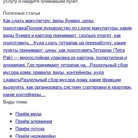
услугу и найдите ближайший пункт.
Полезные статьи
Как сдать макулатуру: виды бумаги, цены,
подготовка
Полное руководство по сдаче макулатуры: какие
виды бумаги и картона принимают, сколько платят, как
подготовить…
Куда сдать тетрапак на переработку: какие
пункты принимают, цены, как подготовить
Тетрапак (Tetra
Pak) — многослойная упаковка из картона, полиэтилена и
алюминия. Где принимают тетрапак на…
Раздельный сбор
мусора дома: правила, виды, контейнеры, куда
сдавать
Раздельный сбор мусора дома: какие фракции
выделять, как организовать систему сортировки в квартире,
какие контейнеры…
Виды лома
Приём меди
Приём алюминия
Приём чугуна
Приём нержавейки