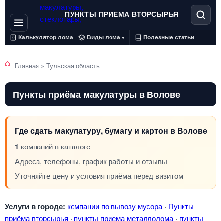
ПУНКТЫ ПРИЕМА ВТОРСЫРЬЯ
Калькулятор лома
Виды лома
Полезные статьи
▾
Главная
»
Тульская область
Пункты приёма макулатуры в Волове
Где сдать макулатуру, бумагу и картон в Волове
1
компаний в каталоге
Адреса, телефоны, график работы и отзывы
Уточняйте цену и условия приёма перед визитом
Услуги в городе:
компании по вывозу мусора
·
Пункты
приёма вторсырья
·
пункты приема металлолома
·
пункты