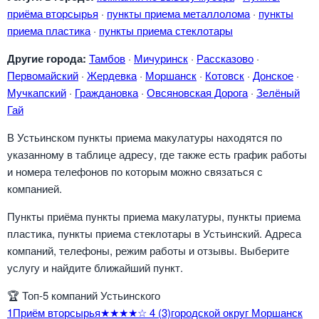
приёма вторсырья
·
пункты приема металлолома
·
пункты
приема пластика
·
пункты приема стеклотары
Другие города:
Тамбов
·
Мичуринск
·
Рассказово
·
Первомайский
·
Жердевка
·
Моршанск
·
Котовск
·
Донское
·
Мучкапский
·
Граждановка
·
Овсяновская Дорога
·
Зелёный
Гай
В Устьинском пункты приема макулатуры находятся по
указанному в таблице адресу, где также есть график работы
и номера телефонов по которым можно связаться с
компанией.
Пункты приёма пункты приема макулатуры, пункты приема
пластика, пункты приема стеклотары в Устьинский. Адреса
компаний, телефоны, режим работы и отзывы. Выберите
услугу и найдите ближайший пункт.
🏆
Топ-5 компаний Устьинского
1
Приём вторсырья
★★★★☆
4
(3)
городской округ Моршанск