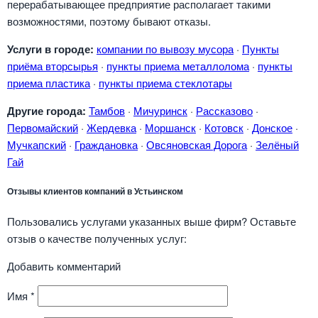
перерабатывающее предприятие располагает такими
возможностями, поэтому бывают отказы.
Услуги в городе:
компании по вывозу мусора
·
Пункты
приёма вторсырья
·
пункты приема металлолома
·
пункты
приема пластика
·
пункты приема стеклотары
Другие города:
Тамбов
·
Мичуринск
·
Рассказово
·
Первомайский
·
Жердевка
·
Моршанск
·
Котовск
·
Донское
·
Мучкапский
·
Граждановка
·
Овсяновская Дорога
·
Зелёный
Гай
Отзывы клиентов компаний в Устьинском
Пользовались услугами указанных выше фирм? Оставьте
отзыв о качестве полученных услуг:
Добавить комментарий
Имя
*