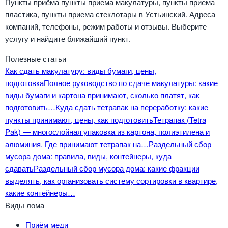
Пункты приёма пункты приема макулатуры, пункты приема
пластика, пункты приема стеклотары в Устьинский. Адреса
компаний, телефоны, режим работы и отзывы. Выберите
услугу и найдите ближайший пункт.
Полезные статьи
Как сдать макулатуру: виды бумаги, цены,
подготовка
Полное руководство по сдаче макулатуры: какие
виды бумаги и картона принимают, сколько платят, как
подготовить…
Куда сдать тетрапак на переработку: какие
пункты принимают, цены, как подготовить
Тетрапак (Tetra
Pak) — многослойная упаковка из картона, полиэтилена и
алюминия. Где принимают тетрапак на…
Раздельный сбор
мусора дома: правила, виды, контейнеры, куда
сдавать
Раздельный сбор мусора дома: какие фракции
выделять, как организовать систему сортировки в квартире,
какие контейнеры…
Виды лома
Приём меди