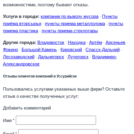
возможностями, поэтому бывают отказы.
Услуги в городе:
компании по вывозу мусора
·
Пункты
приёма вторсырья
·
пункты приема металлолома
·
пункты
приема пластика
·
пункты приема стеклотары
Другие города:
Владивосток
·
Находка
·
Артём
·
Арсеньев
·
Фокино
·
Большой Камень
·
Кировский
·
Спасск-Дальний
·
Лесозаводский
·
Дальнегорск
·
Лучегорск
·
Владимиро-
Александровское
Отзывы клиентов компаний в Уссурийске
Пользовались услугами указанных выше фирм? Оставьте
отзыв о качестве полученных услуг:
Добавить комментарий
Имя
*
Email
*