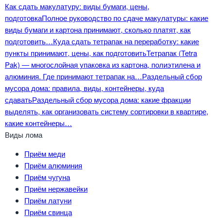
Как сдать макулатуру: виды бумаги, цены,
подготовка
Полное руководство по сдаче макулатуры: какие
виды бумаги и картона принимают, сколько платят, как
подготовить…
Куда сдать тетрапак на переработку: какие
пункты принимают, цены, как подготовить
Тетрапак (Tetra
Pak) — многослойная упаковка из картона, полиэтилена и
алюминия. Где принимают тетрапак на…
Раздельный сбор
мусора дома: правила, виды, контейнеры, куда
сдавать
Раздельный сбор мусора дома: какие фракции
выделять, как организовать систему сортировки в квартире,
какие контейнеры…
Виды лома
Приём меди
Приём алюминия
Приём чугуна
Приём нержавейки
Приём латуни
Приём свинца