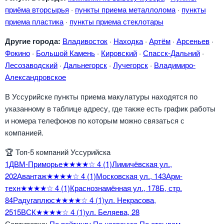
приёма вторсырья
·
пункты приема металлолома
·
пункты
приема пластика
·
пункты приема стеклотары
Другие города:
Владивосток
·
Находка
·
Артём
·
Арсеньев
·
Фокино
·
Большой Камень
·
Кировский
·
Спасск-Дальний
·
Лесозаводский
·
Дальнегорск
·
Лучегорск
·
Владимиро-
Александровское
В Уссурийске пункты приема макулатуры находятся по
указанному в таблице адресу, где также есть график работы
и номера телефонов по которым можно связаться с
компанией.
🏆
Топ-5 компаний Уссурийска
1
ДВМ-Приморье
★★★★☆
4
(1)
Лимичёвская ул.,
20
2
Авантаж
★★★★☆
4
(1)
Московская ул., 14
3
Арм-
техн
★★★★☆
4
(1)
Краснознамённая ул., 178Б, стр.
8
4
Радугаплюс
★★★★☆
4
(1)
ул. Некрасова,
251
5
ВСК
★★★★☆
4
(1)
ул. Беляева, 28
Сортировка:
По рейтингу
По названию
По отзывам