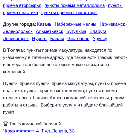
приёма вторсырья
·
пункты приема металлолома
·
пункты
приема пластика
·
пункты приема стеклотары
Другие города:
Казань
·
Набережные Челны
·
Нижнекамск
·
Зеленодольск
·
Альметьевск
·
Бугульма
·
Елабуга
·
Лениногорск
·
Нурлат
·
Бавлы
·
Чистополь
·
Уруссу
В Тюлячах пункты приема макулатуры находятся по
указанному в таблице адресу, где также есть график работы
и номера телефонов по которым можно связаться с
компанией.
Пункты приёма пункты приема макулатуры, пункты приема
пластика, пункты приема металлолома, пункты приема
стеклотары в Тюлячи. Адреса компаний, телефоны, режим
работы и отзывы. Выберите услугу и найдите ближайший
пункт.
🏆
Топ-5 компаний Тюлячей
1
Кряж
★★★★☆
4
(1)
ул. Ленина, 36