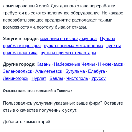
ламинированный слой. Для данного этапа переработки
требуется высокотехнологичное оборудование. Не каждое
перерабатывающее предприятие располагает такими
возможностями, поэтому бывают отказы.
Услуги в городе:
компании по вывозу мусора
·
Пункты
приёма вторсырья
·
пункты приема металлолома
·
пункты
приема пластика
·
пункты приема стеклотары
Другие города:
Казань
·
Набережные Челны
·
Нижнекамск
·
Зеленодольск
·
Альметьевск
·
Бугульма
·
Елабуга
·
Лениногорск
·
Нурлат
·
Бавлы
·
Чистополь
·
Уруссу
Отзывы клиентов компаний в Тюлячах
Пользовались услугами указанных выше фирм? Оставьте
отзыв о качестве полученных услуг:
Добавить комментарий