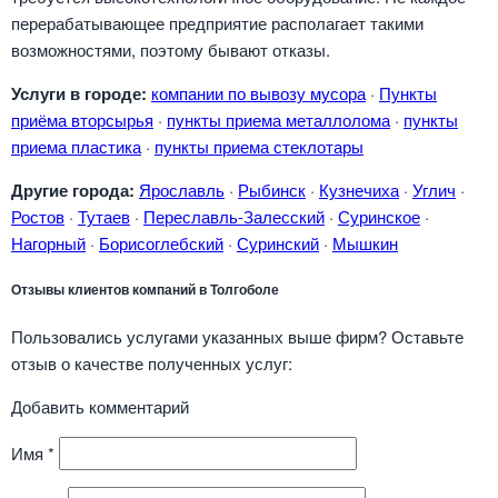
перерабатывающее предприятие располагает такими
возможностями, поэтому бывают отказы.
Услуги в городе:
компании по вывозу мусора
·
Пункты
приёма вторсырья
·
пункты приема металлолома
·
пункты
приема пластика
·
пункты приема стеклотары
Другие города:
Ярославль
·
Рыбинск
·
Кузнечиха
·
Углич
·
Ростов
·
Тутаев
·
Переславль-Залесский
·
Суринское
·
Нагорный
·
Борисоглебский
·
Суринский
·
Мышкин
Отзывы клиентов компаний в Толгоболе
Пользовались услугами указанных выше фирм? Оставьте
отзыв о качестве полученных услуг:
Добавить комментарий
Имя
*