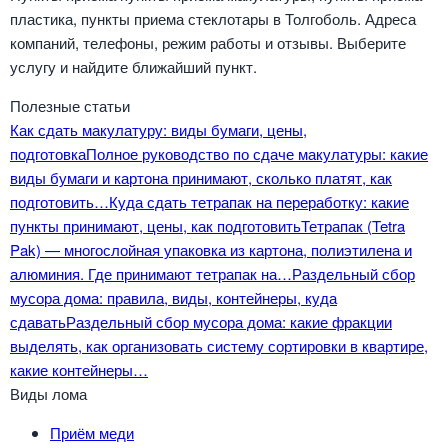
пластика, пункты приема стеклотары в Толгоболь. Адреса
компаний, телефоны, режим работы и отзывы. Выберите
услугу и найдите ближайший пункт.
Полезные статьи
Как сдать макулатуру: виды бумаги, цены,
подготовка
Полное руководство по сдаче макулатуры: какие
виды бумаги и картона принимают, сколько платят, как
подготовить…
Куда сдать тетрапак на переработку: какие
пункты принимают, цены, как подготовить
Тетрапак (Tetra
Pak) — многослойная упаковка из картона, полиэтилена и
алюминия. Где принимают тетрапак на…
Раздельный сбор
мусора дома: правила, виды, контейнеры, куда
сдавать
Раздельный сбор мусора дома: какие фракции
выделять, как организовать систему сортировки в квартире,
какие контейнеры…
Виды лома
Приём меди