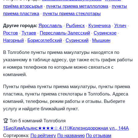
приёма вторсырья
·
пункты приема металлолома
·
пункты
приема пластика
·
пункты приема стеклотары
Другие города:
Ярославль
·
Рыбинск
·
Кузнечиха
·
Углич
·
Ростов
·
Тутаев
·
Переславль-Залесский
·
Суринское
·
Нагорный
·
Борисоглебский
·
Суринский
·
Мышкин
В Толгоболе пункты приема макулатуры находятся по
указанному в таблице адресу, где также есть график работы
и номера телефонов по которым можно связаться с
компанией.
Пункты приёма пункты приема макулатуры, пункты приема
пластика, пункты приема стеклотары в Толгоболь. Адреса
компаний, телефоны, режим работы и отзывы. Выберите
услугу и найдите ближайший пункт.
🏆
Топ-5 компаний Толгоболя
1
БиоХимАльянс
★★★★☆
4
(1)
Железнодорожная ул., 144А
Сортировка:
По рейтингу
По названию
По отзывам