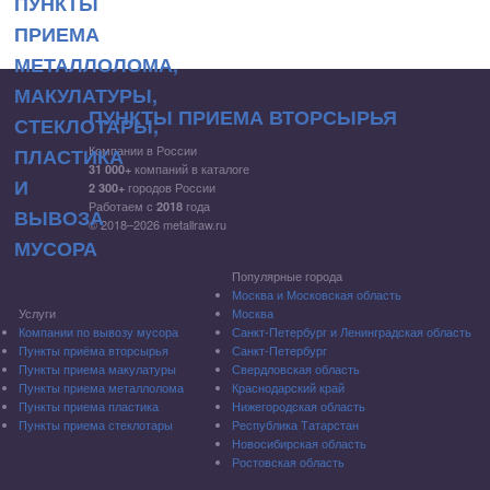
ПУНКТЫ ПРИЕМА ВТОРСЫРЬЯ
Компании в России
компаний в каталоге
31 000+
городов России
2 300+
Работаем с
года
2018
© 2018–2026 metallraw.ru
Популярные города
Москва и Московская область
Услуги
Москва
Компании по вывозу мусора
Санкт-Петербург и Ленинградская область
Пункты приёма вторсырья
Санкт-Петербург
Пункты приема макулатуры
Свердловская область
Пункты приема металлолома
Краснодарский край
Пункты приема пластика
Нижегородская область
Пункты приема стеклотары
Республика Татарстан
Новосибирская область
Ростовская область