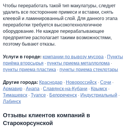
Чтобы переработать такой тип макулатуры, следует
удалить все посторонние примеси и вставки, снять
клеевой и ламинированный слой. Для данного этапа
переработки требуется высокотехнологичное
оборудование. Не каждое перерабатывающее
предприятие располагает такими возможностями,
поэтому бывают отказы.
Услуги в городе:
компании по вывозу мусора
·
Пункты
приёма вторсырья
·
пункты приема металлолома
·
пункты приема пластика
·
пункты приема стеклотары
Другие города:
Краснодар
·
Новороссийск
·
Сочи
·
Армавир
·
Анапа
·
Славянск-на-Кубани
·
Крымск
·
Тимашевск
·
Туапсе
·
Белореченск
·
Индустриальный
·
Лабинск
Отзывы клиентов компаний в
Старокорсунской