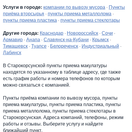
Услуги в городе:
компании по вывозу мусора
·
Пункты
приёма вторсырья
·
пункты приема металлолома
·
пункты приема пластика
·
пункты приема стеклотары
Другие города:
Краснодар
·
Новороссийск
·
Сочи
·
Армавир
·
Анапа
·
Славянск-на-Кубани
·
Крымск
·
Тимашевск
·
Туапсе
·
Белореченск
·
Индустриальный
·
Лабинск
В Старокорсунской пункты приема макулатуры
находятся по указанному в таблице адресу, где также
есть график работы и номера телефонов по которым
можно связаться с компанией.
Пункты приёма компании по вывозу мусора, пункты
приема макулатуры, пункты приема пластика, пункты
приема металлолома, пункты приема стеклотары в
Старокорсунская. Адреса компаний, телефоны, режим
работы и отзывы. Выберите услугу и найдите
ближайший пункт.