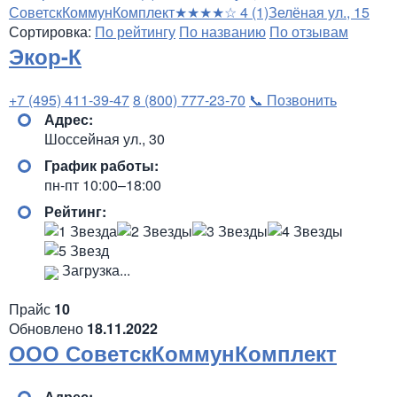
СоветскКоммунКомплект
★★★★☆
4
(1)
Зелёная ул., 15
Сортировка:
По рейтингу
По названию
По отзывам
Экор-К
+7 (495) 411-39-47
8 (800) 777-23-70
📞 Позвонить
Адрес:
Шоссейная ул., 30
График работы:
пн-пт 10:00–18:00
Рейтинг:
Загрузка...
Прайс
10
Обновлено
18.11.2022
ООО СоветскКоммунКомплект
Адрес: