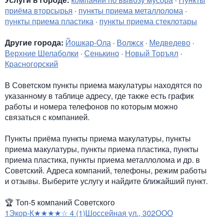
приёма вторсырья
·
пункты приема металлолома
·
пункты приема пластика
·
пункты приема стеклотары
Другие города:
Йошкар-Ола
·
Волжск
·
Медведево
·
Верхние Шелаболки
·
Сенькино
·
Новый Торъял
·
Красногорский
В Советском пункты приема макулатуры находятся по
указанному в таблице адресу, где также есть график
работы и номера телефонов по которым можно
связаться с компанией.
Пункты приёма пункты приема макулатуры, пункты
приема макулатуры, пункты приема пластика, пункты
приема пластика, пункты приема металлолома и др. в
Советский. Адреса компаний, телефоны, режим работы
и отзывы. Выберите услугу и найдите ближайший пункт.
🏆
Топ-5 компаний Советского
1
Экор-К
★★★★☆
4
(1)
Шоссейная ул., 30
2
ООО