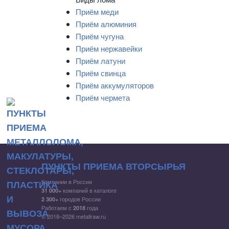
Приём меди
Приём алюминия
Приём чугуна
Приём нержавейки
Приём латуни
Приём свинца
Приём аккумуляторов
Приём чермета
ПУНКТЫ ПРИЕМА ВТОРСЫРЬЯ
Компании в России
компаний в каталоге
31 000+
городов России
2 300+
Работаем с
года
2018
© 2018–2026 metallraw.ru