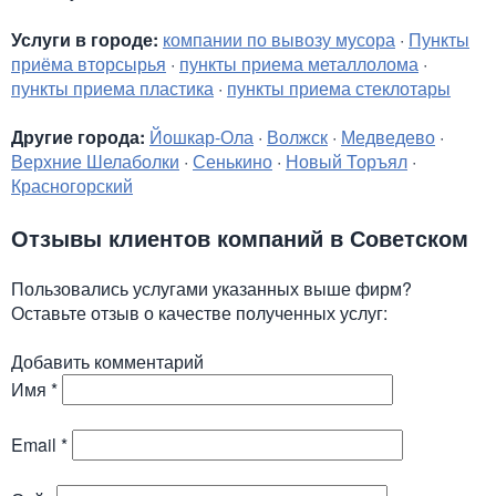
Услуги в городе:
компании по вывозу мусора
·
Пункты
приёма вторсырья
·
пункты приема металлолома
·
пункты приема пластика
·
пункты приема стеклотары
Другие города:
Йошкар-Ола
·
Волжск
·
Медведево
·
Верхние Шелаболки
·
Сенькино
·
Новый Торъял
·
Красногорский
Отзывы клиентов компаний в Советском
Пользовались услугами указанных выше фирм?
Оставьте отзыв о качестве полученных услуг:
Добавить комментарий
Имя
*
Email
*