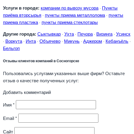
Услуги в городе:
компании по вывозу мусора
·
Пункты
приёма вторсырья
·
пункты приема металлолома
·
пункты
приема пластика
·
пункты приема стеклотары
Другие города:
Сыктывкар
·
Ухта
·
Печора
·
Визинга
·
Усинск
·
Воркута
·
Инта
·
Объячево
·
Микунь
·
Аджером
·
Кебанъёль
·
Бельгоп
Отзывы клиентов компаний в Сосногорске
Пользовались услугами указанных выше фирм? Оставьте
отзыв о качестве полученных услуг:
Добавить комментарий
Имя
*
Email
*
Сайт