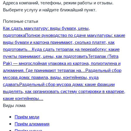
Адреса компаний, телефоны, режим работы и отзывы.
Выберите услугу и найдите ближайший пункт.
Полезные статьи
Как сдать макулатуру: виды бумаги, цены,
подготовка
Полное руководство по сдаче макулатуры: какие
виды бумаги и картона принимают, сколько платят, как
подготовить…
Куда сдать тетрапак на переработку: какие
пункты принимают, цены, как подготовить
Тетрапак (Tetra
Pak) — многослойная упаковка из картона, полиэтилена и
алюминия. Где принимают тетрапак на…
Раздельный сбор
мусора дома: правила, виды, контейнеры, куда
сдавать
Раздельный сбор мусора дома: какие фракции
выделять, как организовать систему сортировки в квартире,
какие контейнеры…
Виды лома
Приём меди
Приём алюминия
Приём чугуна