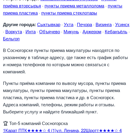
приёма вторсырья
·
пункты приема металлолома
·
пункты
приема пластика
·
пункты приема стеклотары
Другие города:
Сыктывкар
·
Ухта
·
Печора
·
Визинга
·
Усинск
·
Воркута
·
Инта
·
Объячево
·
Микунь
·
Аджером
·
Кебанъёль
·
Бельгоп
В Сосногорске пункты приема макулатуры находятся по
указанному в таблице адресу, где также есть график работы
и номера телефонов по которым можно связаться с
компанией.
Пункты приёма компании по вывозу мусора, пункты приема
макулатуры, пункты приема макулатуры, пункты приема
пластика, пункты приема пластика и др. в Сосногорск.
Адреса компаний, телефоны, режим работы и отзывы.
Выберите услугу и найдите ближайший пункт.
🏆
Топ-5 компаний Сосногорска
1
Карат ПТК
★★★★☆
4
(1)
ул. Ленина, 2
2
Шротт
★★★★☆
4