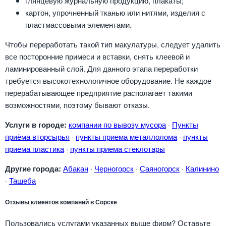
глянцевую журнальную продукцию, плакаты;
картон, упрочненный тканью или нитями, изделия с
пластмассовыми элементами.
Чтобы переработать такой тип макулатуры, следует удалить
все посторонние примеси и вставки, снять клеевой и
ламинированный слой. Для данного этапа переработки
требуется высокотехнологичное оборудование. Не каждое
перерабатывающее предприятие располагает такими
возможностями, поэтому бывают отказы.
Услуги в городе:
компании по вывозу мусора
·
Пункты
приёма вторсырья
·
пункты приема металлолома
·
пункты
приема пластика
·
пункты приема стеклотары
Другие города:
Абакан
·
Черногорск
·
Саяногорск
·
Калинино
·
Ташеба
Отзывы клиентов компаний в Сорске
Пользовались услугами указанных выше фирм? Оставьте