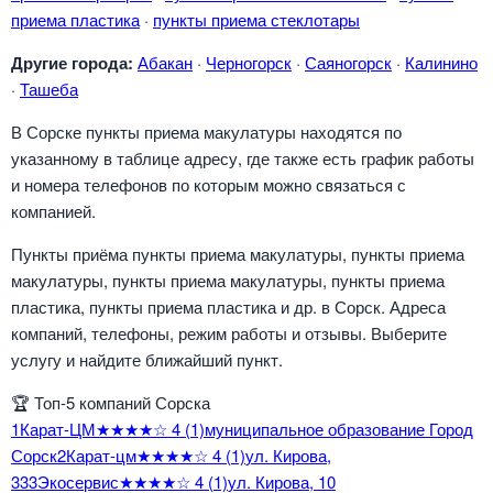
приема пластика
·
пункты приема стеклотары
Другие города:
Абакан
·
Черногорск
·
Саяногорск
·
Калинино
·
Ташеба
В Сорске пункты приема макулатуры находятся по
указанному в таблице адресу, где также есть график работы
и номера телефонов по которым можно связаться с
компанией.
Пункты приёма пункты приема макулатуры, пункты приема
макулатуры, пункты приема макулатуры, пункты приема
пластика, пункты приема пластика и др. в Сорск. Адреса
компаний, телефоны, режим работы и отзывы. Выберите
услугу и найдите ближайший пункт.
🏆
Топ-5 компаний Сорска
1
Карат-ЦМ
★★★★☆
4
(1)
муниципальное образование Город
Сорск
2
Карат-цм
★★★★☆
4
(1)
ул. Кирова,
33
3
Экосервис
★★★★☆
4
(1)
ул. Кирова, 10