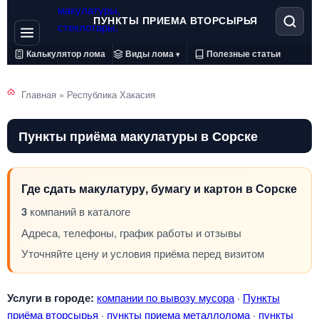
ПУНКТЫ ПРИЕМА ВТОРСЫРЬЯ
Калькулятор лома
Виды лома
Полезные статьи
▾
Главная
»
Республика Хакасия
Пункты приёма макулатуры в Сорске
Где сдать макулатуру, бумагу и картон в Сорске
3
компаний в каталоге
Адреса, телефоны, график работы и отзывы
Уточняйте цену и условия приёма перед визитом
Услуги в городе:
компании по вывозу мусора
·
Пункты
приёма вторсырья
·
пункты приема металлолома
·
пункты