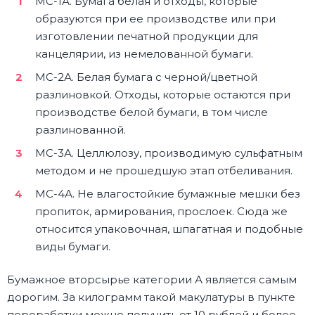
МС-1А. Бумага белая и отходы, которые
образуются при ее производстве или при
изготовлении печатной продукции для
канцелярии, из немелованной бумаги.
МС-2А. Белая бумага с черной/цветной
разлиновкой. Отходы, которые остаются при
производстве белой бумаги, в том числе
разлинованной.
МС-3А. Целлюлозу, производимую сульфатным
методом и не прошедшую этап отбеливания.
МС-4А. Не влагостойкие бумажные мешки без
пропиток, армирования, прослоек. Сюда же
относится упаковочная, шпагатная и подобные
виды бумаги.
Бумажное вторсырье категории А является самым
дорогим. За килограмм такой макулатуры в пункте
переработки можно получить от 10 рублей и более.