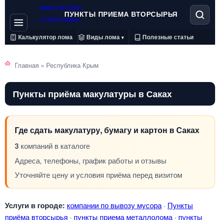
ПУНКТЫ ПРИЕМА ВТОРСЫРЬЯ
Калькулятор лома
Виды лома
Полезные статьи
▾
Главная
»
Республика Крым
Пункты приёма макулатуры в Саках
Где сдать макулатуру, бумагу и картон в Саках
3
компаний в каталоге
Адреса, телефоны, график работы и отзывы
Уточняйте цену и условия приёма перед визитом
Услуги в городе:
компании по вывозу мусора
·
Пункты
приёма вторсырья
·
пункты приема металлолома
·
пункты