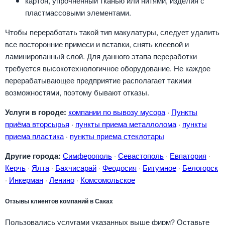
картон, упрочненный тканью или нитями, изделия с
пластмассовыми элементами.
Чтобы переработать такой тип макулатуры, следует удалить
все посторонние примеси и вставки, снять клеевой и
ламинированный слой. Для данного этапа переработки
требуется высокотехнологичное оборудование. Не каждое
перерабатывающее предприятие располагает такими
возможностями, поэтому бывают отказы.
Услуги в городе:
компании по вывозу мусора
·
Пункты
приёма вторсырья
·
пункты приема металлолома
·
пункты
приема пластика
·
пункты приема стеклотары
Другие города:
Симферополь
·
Севастополь
·
Евпатория
·
Керчь
·
Ялта
·
Бахчисарай
·
Феодосия
·
Битумное
·
Белогорск
·
Инкерман
·
Ленино
·
Комсомольское
Отзывы клиентов компаний в Саках
Пользовались услугами указанных выше фирм? Оставьте