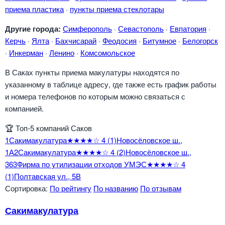
приема пластика
·
пункты приема стеклотары
Другие города:
Симферополь
·
Севастополь
·
Евпатория
·
Керчь
·
Ялта
·
Бахчисарай
·
Феодосия
·
Битумное
·
Белогорск
·
Инкерман
·
Ленино
·
Комсомольское
В Саках пункты приема макулатуры находятся по
указанному в таблице адресу, где также есть график работы
и номера телефонов по которым можно связаться с
компанией.
🏆
Топ-5 компаний Саков
1
Сакимакулатура
★★★★☆
4
(1)
Новосёловское ш.,
1А
2
Сакимакулатура
★★★★☆
4
(2)
Новосёловское ш.,
36
3
Фирма по утилизации отходов УМЭС
★★★★☆
4
(1)
Полтавская ул., 5В
Сортировка:
По рейтингу
По названию
По отзывам
Сакимакулатура