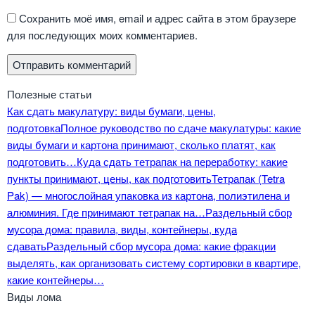
Сохранить моё имя, email и адрес сайта в этом браузере
для последующих моих комментариев.
Полезные статьи
Как сдать макулатуру: виды бумаги, цены,
подготовка
Полное руководство по сдаче макулатуры: какие
виды бумаги и картона принимают, сколько платят, как
подготовить…
Куда сдать тетрапак на переработку: какие
пункты принимают, цены, как подготовить
Тетрапак (Tetra
Pak) — многослойная упаковка из картона, полиэтилена и
алюминия. Где принимают тетрапак на…
Раздельный сбор
мусора дома: правила, виды, контейнеры, куда
сдавать
Раздельный сбор мусора дома: какие фракции
выделять, как организовать систему сортировки в квартире,
какие контейнеры…
Виды лома