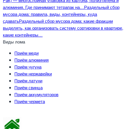
Pak) — многослойная упаковка из картона, полиэтилена и
алюминия. Где принимают тетрапак на…
Раздельный сбор
мусора дома: правила, виды, контейнеры, куда
сдавать
Раздельный сбор мусора дома: какие фракции
выделять, как организовать систему сортировки в квартире,
какие контейнеры…
Виды лома
Приём меди
Приём алюминия
Приём чугуна
Приём нержавейки
Приём латуни
Приём свинца
Приём аккумуляторов
Приём чермета