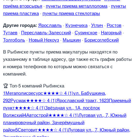
приёма вторсырья
·
пункты приема металлолома
·
пункты
приема пластика
·
пункты приема стеклотары
Другие города:
Ярославль
·
Кузнечиха
·
Углич
·
Ростов
·
Тутаев
·
Переславль-Залесский
·
Суринское
·
Нагорный
·
Толгоболь
·
Новый Некоуз
·
Мышкин
·
Борисоглебский
В Рыбинске пункты приема макулатуры находятся по
указанному в таблице адресу, где также есть график работы
и номера телефонов по которым можно связаться с
компанией.
🏆
Топ-5 компаний Рыбинска
1
Мегаполисресурс
★★★★☆
4
(1)
ул. Бабушкина,
29
2
Русмак
★★★★☆
4
(1)
Ярославский тракт, 162
3
Приемный
пункт
★★★★☆
4
(1)
Звёздная ул., 1А, посёлок
Волжский
4
Автострой
★★★★☆
4
(1)
Луговая ул., 7, Южный
планировочный район, Зачерёмушный
район
5
Световит
★★★★☆
4
(1)
Луговая ул., 7, Южный район,
Зачерёмушный район