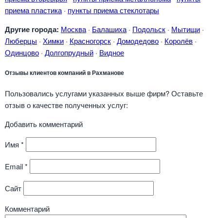
приема пластика
·
пункты приема стеклотары
Другие города:
Москва
·
Балашиха
·
Подольск
·
Мытищи
·
Люберцы
·
Химки
·
Красногорск
·
Домодедово
·
Королёв
·
Одинцово
·
Долгопрудный
·
Видное
Отзывы клиентов компаний в Рахманове
Пользовались услугами указанных выше фирм? Оставьте
отзыв о качестве полученных услуг:
Добавить комментарий
Имя
*
Email
*
Сайт
Комментарий