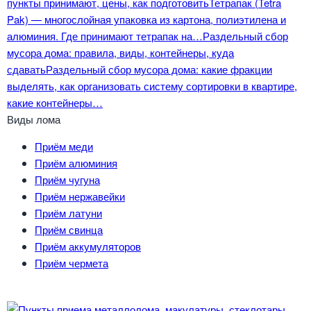
пункты принимают, цены, как подготовить
Тетрапак (Tetra
Pak) — многослойная упаковка из картона, полиэтилена и
алюминия. Где принимают тетрапак на…
Раздельный сбор
мусора дома: правила, виды, контейнеры, куда
сдавать
Раздельный сбор мусора дома: какие фракции
выделять, как организовать систему сортировки в квартире,
какие контейнеры…
Виды лома
Приём меди
Приём алюминия
Приём чугуна
Приём нержавейки
Приём латуни
Приём свинца
Приём аккумуляторов
Приём чермета