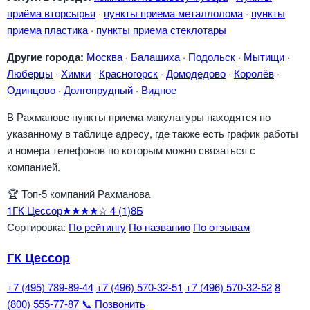
приёма вторсырья
·
пункты приема металлолома
·
пункты
приема пластика
·
пункты приема стеклотары
Другие города:
Москва
·
Балашиха
·
Подольск
·
Мытищи
·
Люберцы
·
Химки
·
Красногорск
·
Домодедово
·
Королёв
·
Одинцово
·
Долгопрудный
·
Видное
В Рахманове пункты приема макулатуры находятся по
указанному в таблице адресу, где также есть график работы
и номера телефонов по которым можно связаться с
компанией.
🏆
Топ-5 компаний Рахманова
1
ГК Цессор
★★★★☆
4
(1)
8Б
Сортировка:
По рейтингу
По названию
По отзывам
ГК Цессор
+7 (495) 789-89-44
+7 (496) 570-32-51
+7 (496) 570-32-52
8
(800) 555-77-87
📞 Позвонить