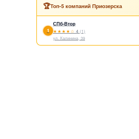
🏆
Топ-5 компаний Приозерска
СПб-Втор
1
★★★★☆
4
(1)
ул. Калинина, 39