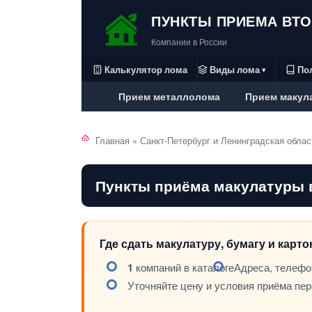
ПУНКТЫ ПРИЕМА ВТ
Компании в России
Калькулятор лома
Виды лома
По
▾
Прием металлолома
Прием макул
Главная
»
Санкт-Петербург и Ленинградская облас
Пункты приёма макулатуры 
Где сдать макулатуру, бумагу и карт
1
компаний в каталоге
Адреса, телефо
Уточняйте цену и условия приёма пе