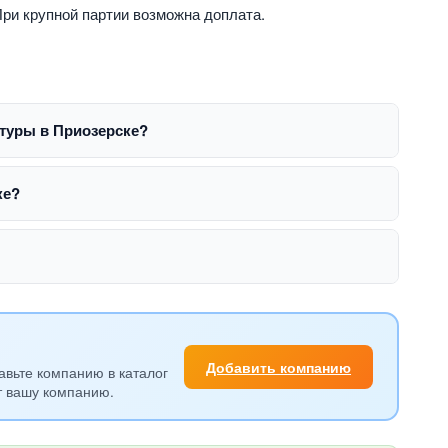
 При крупной партии возможна доплата.
атуры в Приозерске?
ке?
Добавить компанию
авьте компанию в каталог
т вашу компанию.