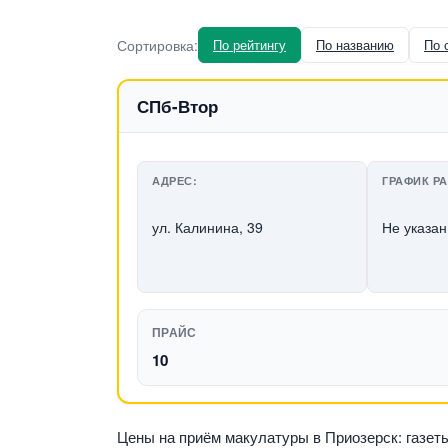
Сортировка:
По рейтингу
По названию
По 
СПб-Втор
АДРЕС:
ГРАФИК Р
ул. Калинина, 39
Не указан
ПРАЙС
10
Цены на приём макулатуры в Приозерск: газеты