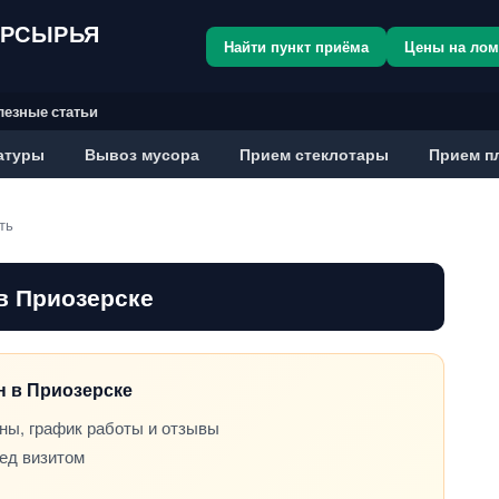
ОРСЫРЬЯ
Найти пункт приёма
Цены на ло
лезные статьи
атуры
Вывоз мусора
Прием стеклотары
Прием п
ть
в Приозерске
он в Приозерске
ны, график работы и отзывы
ред визитом