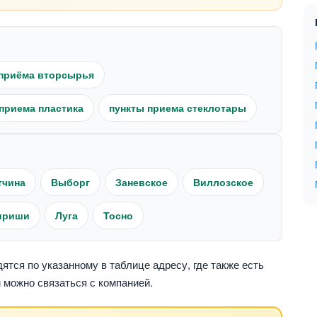
приёма вторсырья
приема пластика
пункты приема стеклотары
тчина
Выборг
Заневское
Виллозское
ириши
Луга
Тосно
тся по указанному в таблице адресу, где также есть
 можно связаться с компанией.