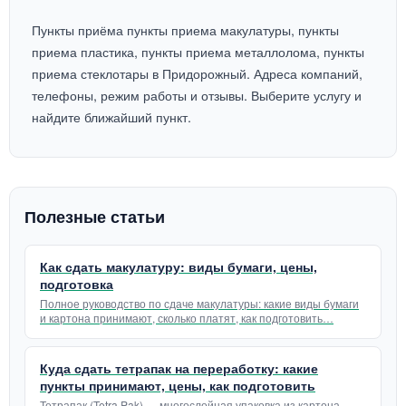
Пункты приёма пункты приема макулатуры, пункты
приема пластика, пункты приема металлолома, пункты
приема стеклотары в Придорожный. Адреса компаний,
телефоны, режим работы и отзывы. Выберите услугу и
найдите ближайший пункт.
Полезные статьи
Как сдать макулатуру: виды бумаги, цены,
подготовка
Полное руководство по сдаче макулатуры: какие виды бумаги
и картона принимают, сколько платят, как подготовить…
Куда сдать тетрапак на переработку: какие
пункты принимают, цены, как подготовить
Тетрапак (Tetra Pak) — многослойная упаковка из картона,