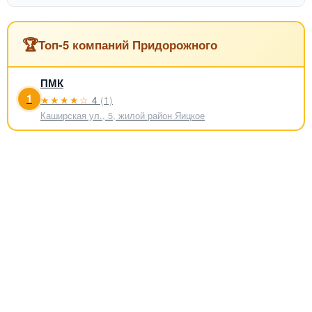
🏆
Топ-5 компаний Придорожного
ПМК
1
★★★★☆
4
(1)
Каширская ул., 5, жилой район Яицкое