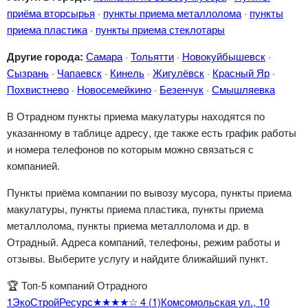
приёма вторсырья
·
пункты приема металлолома
·
пункты
приема пластика
·
пункты приема стеклотары
Другие города:
Самара
·
Тольятти
·
Новокуйбышевск
·
Сызрань
·
Чапаевск
·
Кинель
·
Жигулёвск
·
Красный Яр
·
Похвистнево
·
Новосемейкино
·
Безенчук
·
Смышляевка
В Отрадном пункты приема макулатуры находятся по
указанному в таблице адресу, где также есть график работы
и номера телефонов по которым можно связаться с
компанией.
Пункты приёма компании по вывозу мусора, пункты приема
макулатуры, пункты приема пластика, пункты приема
металлолома, пункты приема металлолома и др. в
Отрадный. Адреса компаний, телефоны, режим работы и
отзывы. Выберите услугу и найдите ближайший пункт.
🏆
Топ-5 компаний Отрадного
1
ЭкоСтройРесурс
★★★★☆
4
(1)
Комсомольская ул., 10