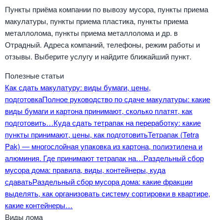
Пункты приёма компании по вывозу мусора, пункты приема
макулатуры, пункты приема пластика, пункты приема
металлолома, пункты приема металлолома и др. в
Отрадный. Адреса компаний, телефоны, режим работы и
отзывы. Выберите услугу и найдите ближайший пункт.
Полезные статьи
Как сдать макулатуру: виды бумаги, цены,
подготовка
Полное руководство по сдаче макулатуры: какие
виды бумаги и картона принимают, сколько платят, как
подготовить…
Куда сдать тетрапак на переработку: какие
пункты принимают, цены, как подготовить
Тетрапак (Tetra
Pak) — многослойная упаковка из картона, полиэтилена и
алюминия. Где принимают тетрапак на…
Раздельный сбор
мусора дома: правила, виды, контейнеры, куда
сдавать
Раздельный сбор мусора дома: какие фракции
выделять, как организовать систему сортировки в квартире,
какие контейнеры…
Виды лома