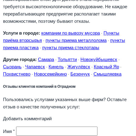
требуется высокотехнологичное оборудование. Не каждое
перерабатывающее предприятие располагает такими
возможностями, поэтому бывают отказы.
Услуги в городе:
компании по вывозу мусора
·
Пункты
приёма вторсырья
·
пункты приема металлолома
·
пункты
приема пластика
·
пункты приема стеклотары
Другие города:
Самара
·
Тольятти
·
Новокуйбышевск
·
Сызрань
·
Чапаевск
·
Кинель
·
Жигулёвск
·
Красный Яр
·
Похвистнево
·
Новосемейкино
·
Безенчук
·
Смышляевка
Отзывы клиентов компаний в Отрадном
Пользовались услугами указанных выше фирм? Оставьте
отзыв о качестве полученных услуг:
Добавить комментарий
Имя
*