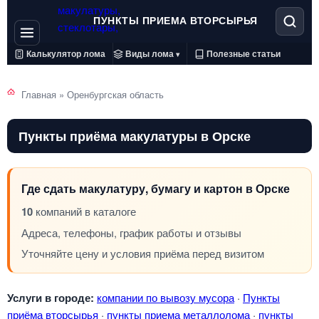
ПУНКТЫ ПРИЕМА ВТОРСЫРЬЯ
Калькулятор лома
Виды лома
Полезные статьи
▾
Главная
»
Оренбургская область
Пункты приёма макулатуры в Орске
Где сдать макулатуру, бумагу и картон в Орске
10
компаний в каталоге
Адреса, телефоны, график работы и отзывы
Уточняйте цену и условия приёма перед визитом
Услуги в городе:
компании по вывозу мусора
·
Пункты
приёма вторсырья
·
пункты приема металлолома
·
пункты