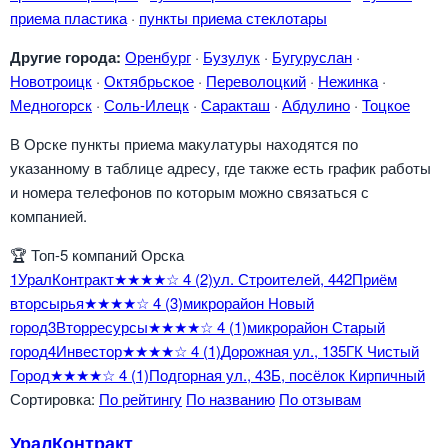
приема пластика
·
пункты приема стеклотары
Другие города:
Оренбург
·
Бузулук
·
Бугуруслан
·
Новотроицк
·
Октябрьское
·
Переволоцкий
·
Нежинка
·
Медногорск
·
Соль-Илецк
·
Саракташ
·
Абдулино
·
Тоцкое
В Орске пункты приема макулатуры находятся по
указанному в таблице адресу, где также есть график работы
и номера телефонов по которым можно связаться с
компанией.
🏆
Топ-5 компаний Орска
1
УралКонтракт
★★★★☆
4
(2)
ул. Строителей, 44
2
Приём
вторсырья
★★★★☆
4
(3)
микрорайон Новый
город
3
Вторресурсы
★★★★☆
4
(1)
микрорайон Старый
город
4
Инвестор
★★★★☆
4
(1)
Дорожная ул., 13
5
ГК Чистый
Город
★★★★☆
4
(1)
Подгорная ул., 43Б, посёлок Кирпичный
Сортировка:
По рейтингу
По названию
По отзывам
УралКонтракт