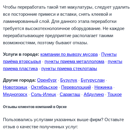
Чтобы переработать такой тип макулатуры, следует удалить
все посторонние примеси и вставки, снять клеевой и
ламинированный слой. Для данного этапа переработки
требуется высокотехнологичное оборудование. Не каждое
перерабатывающее предприятие располагает такими
возможностями, поэтому бывают отказы.
Услуги в городе:
компании по вывозу мусора
·
Пункты
приёма вторсырья
·
пункты приема металлолома
·
пункты
приема пластика
·
пункты приема стеклотары
Другие города:
Оренбург
·
Бузулук
·
Бугуруслан
·
Новотроицк
·
Октябрьское
·
Переволоцкий
·
Нежинка
·
Медногорск
·
Соль-Илецк
·
Саракташ
·
Абдулино
·
Тоцкое
Отзывы клиентов компаний в Орске
Пользовались услугами указанных выше фирм? Оставьте
отзыв о качестве полученных услуг: