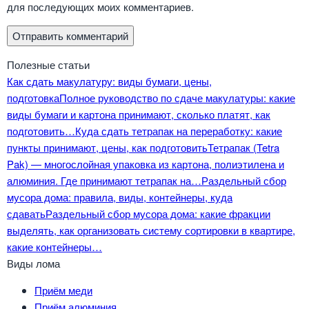
для последующих моих комментариев.
Полезные статьи
Как сдать макулатуру: виды бумаги, цены,
подготовка
Полное руководство по сдаче макулатуры: какие
виды бумаги и картона принимают, сколько платят, как
подготовить…
Куда сдать тетрапак на переработку: какие
пункты принимают, цены, как подготовить
Тетрапак (Tetra
Pak) — многослойная упаковка из картона, полиэтилена и
алюминия. Где принимают тетрапак на…
Раздельный сбор
мусора дома: правила, виды, контейнеры, куда
сдавать
Раздельный сбор мусора дома: какие фракции
выделять, как организовать систему сортировки в квартире,
какие контейнеры…
Виды лома
Приём меди
Приём алюминия